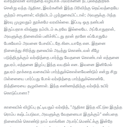
வசந்தாவின் வார்த்தை வழியாக அவர்களின் நட்புலகத்திற்கே
சென்று வந்த ஆதிகா, இவர்களின் இந்த பிரிவிற்கு தெய்வத்தையே
குற்றம் சாடினாள்; விதியிடம் முற்றுகையிட்டாள்; அவளுக்கு அந்த
இரவு முழுவதும் தூக்கமே வரவில்லை. இப்படி ஒரு நண்பன்
இருப்பதாக விஷ்ணு நம்மிடம் கூறவே இல்லையே. அப்போதுதான்,
அவளுக்கு நினைவில் பளிச்சிட்டது தான் தானே எப்போதுமே
பேசுவோம் அவனை பேசவிட்டதே கிடையாதே என. இதனை
நினைத்து சிரித்து தலையில் அடித்து கொண்டவள் கீழே
படுத்திருக்கும் வர்ஷித்தை பார்த்து வேதனை கொண்டாள் எத்தனை
துயரம், எத்தனை இழப்பு இந்த வயதில் என. இவனை இனிமேல்
துயரம் தாக்காத வகையில் பார்த்துக்கொள்ளவேண்டும் என்று சிறு
பிள்ளையை பார்ப்பது போல் வர்ஷித்தை பார்த்துக்கொண்டே
நித்திரையை தழுவினாள். இந்த எண்ணத்திற்கு வர்ஷித் உயிர்
கொடுப்பானா?
காலையில் விழிப்பு தட்டியதும் வர்ஷித், "ஆதிகா இந்த வீட்டுல இருந்த
ரொம்ப கஷ்டப்படுவா, அவளுக்கு வேதனையா இருக்கும்" என்பதை
நினைவில் கொண்டு நாம் வாங்கின அபார்ட்மெண்ட்க்கு இன்றே