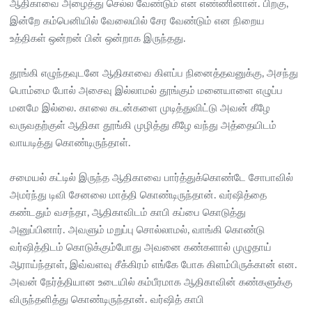
ஆதிகாவை அழைத்து செல்ல வேண்டும் என எண்ணினான். பிறகு,
இன்றே கம்பெனியில் வேலையில் சேர வேண்டும் என நிறைய
உத்திகள் ஒன்றன் பின் ஒன்றாக இருந்தது.
தூங்கி எழுந்தவுடனே ஆதிகாவை கிளப்ப நினைத்தவனுக்கு, அசந்து
பொம்மை போல் அசைவு இல்லாமல் தூங்கும் மனையாளை எழுப்ப
மனமே இல்லை. காலை கடன்களை முடித்துவிட்டு அவன் கீழே
வருவதற்குள் ஆதிகா தூங்கி முழித்து கீழே வந்து அத்தையிடம்
வாயடித்து கொண்டிருந்தாள்.
சமையல் கட்டில் இருந்த ஆதிகாவை பார்த்துக்கொண்டே சோபாவில்
அமர்ந்து டிவி சேனலை மாத்தி கொண்டிருந்தான். வர்ஷித்தை
கண்டதும் வசந்தா, ஆதிகாவிடம் காபி கப்பை கொடுத்து
அனுப்பினார். அவளும் மறுப்பு சொல்லாமல், வாங்கி கொண்டு
வர்ஷித்திடம் கொடுக்கும்போது அவனை கண்களால் முழுதாய்
ஆராய்ந்தாள், இவ்வளவு சீக்கிரம் எங்கே போக கிளம்பிருக்கான் என.
அவன் நேர்த்தியான உடையில் கம்பீரமாக ஆதிகாவின் கண்களுக்கு
விருந்தளித்து கொண்டிருந்தான். வர்ஷித் காபி