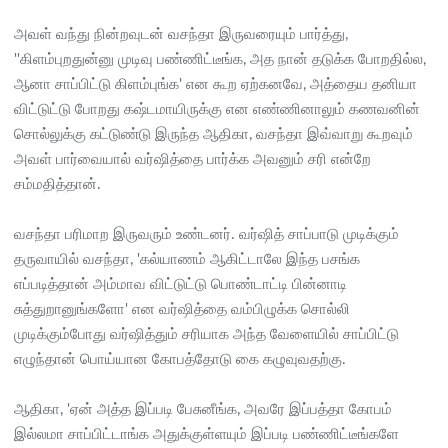
அவள் வந்து நின்றவுடன் வசந்தா இருவரையும் பார்த்து,
''கிளம்புறதுன்னு முடிவு பண்ணிட்டீங்க, அத நான் தடுக்க போறதில்ல,
ஆனா சாப்பிட்டு கிளம்புங்க' என கூற ஏற்கனவே, அத்தைய தனியா
விட்டுட்டு போறது கஷ்டமாயிருக்கு என எண்ணினாலும் கணவனின்
சொல்லுக்கு கட்டுண்டு இருந்த ஆதிகா, வசந்தா இவ்வாறு கூறவும்
அவள் பார்வையால் வர்ஷித்தை பார்க்க அவனும் சரி என்றே
சம்மதித்தான்.
வசந்தா பரிமாற இருவரும் உண்டனர். வர்ஷித் சாப்பாடு முடிக்கும்
தருவாயில் வசந்தா, 'கல்யாணம் ஆகிட்டாலே இந்த பசங்க
எப்படித்தான் அம்மாவ விட்டுட்டு பொண்டாட்டி பின்னாடி
சுத்துறானுங்களோ' என வர்ஷித்தை வம்பிழுக்க சொல்லி
முடிக்கும்போது வர்ஷித்தும் சரியாக அந்த வேளையில் சாப்பிட்டு
எழுந்தான் பொய்யான கோபத்தோடு கை கழுவுவதற்கு.
ஆதிகா, 'ஏன் அத்த இப்படி பேசுனீங்க, அவரே இப்பத்தா கோபம்
இல்லமா சாப்பிட்டாங்க அதுக்குள்ளயும் இப்படி பண்ணிட்டீங்களே