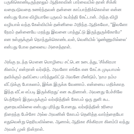
பருகிகொண்டிருந்தாலும் ஆதிகாவின் பார்வையில் தான் சிக்கி
வதைபடுவதை உணர்ந்தவன் தன்னை காப்பாற்றிக்கொள்ள என்ன
என்பது போல விழியாலே புருவம் உயர்த்தி கேட்டான். அந்த விழி
வழியால் வந்த கேள்வியில் தன்னிலை அறிந்த ஆதிகவோ, "இவளோ
நேரம் தன்னையே மறந்து இவனை பாத்துட்டு இருந்துருக்கோமே"
என உள்ளுக்குள் நொந்துக்கொண்டவள், வெளியில் 'ஒண்ணுமில்லை'
என்பது போல தலையை அசைத்தாள்.
அங்கு நடந்த மௌன மொழியை சட்டென உடைத்து, 'சீக்கிரமா
கிளம்பு' என்றான் வர்ஷித். அவளோ எங்கே என கேட்க முடியாமல்
தவிக்கும் தவிப்பை பார்த்துவிட்டு அவனே மீண்டும், 'நாம நம்ம
வீட்டுக்கு போகலாம், இங்க இருக்க வேணாம். என்னைய மதிக்காத
இந்த வீட்ல எப்படி இருக்கிறது' என கூறினான். அவனது பேச்சிலே
பெற்றோர் இருவருக்கும் வர்ஷித்தின் கோபம் ஒரு துளி கூட
குறையவில்லை என்பது புரிந்து போனது. வர்ஷித்தின் உரிமை
நிறைந்த பேச்சோ அல்ல அவனின் கோபம் தெளித்த வார்த்தையோ
எதுவென்று தெரியவில்லை. ஆனால், ஆதிகா சீக்கிரமா கிளம்பி வந்து
அவன் முன் நின்றாள்.