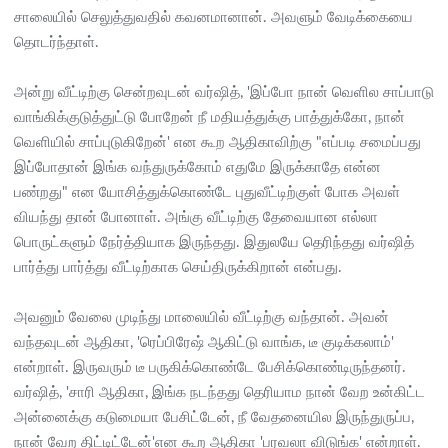
சாலையில் செலுத்துவதில் கவனமானான். அவளும் வேடிக்கையை
தொடர்ந்தாள்.
அன்று வீட்டிற்கு சென்றவுடன் வர்ஷித், 'இப்போ நான் வெளில சாப்பாடு
வாங்கிக்குடுத்துட்டு போறேன் நீ மதியத்துக்கு பாத்துக்கோ, நான்
வெளியில் சாப்புடுகிறேன்' என கூற ஆதிகாவிற்கு "எப்படி சமைப்பது
இப்போதான் இங்க வந்துருக்கோம் எதுமே இருக்காதே என்ன
பண்றது" என யோசித்துக்கொண்டே புதுவீட்டிற்குள் போக அவள்
வியந்து தான் போனாள். அங்கு வீட்டிற்கு தேவையான எல்லா
பொருட்களும் நேர்த்தியாக இருந்தது. இதுலயே தெரிந்தது வர்ஷித்
பார்த்து பார்த்து வீட்டிற்காக செய்திருக்கிறான் என்பது.
அவனும் வேலை முடிந்து மாலையில் வீட்டிற்கு வந்தான். அவன்
வந்தவுடன் ஆதிகா, 'ரெப்பிரேஷ் ஆகிட்டு வாங்க, டீ குடிக்கலாம்'
என்றாள். இருவரும் டீ பருகிக்கொண்டே பேசிக்கொண்டிருந்தனர்.
வர்ஷித், 'சாரி ஆதிகா, இங்க நடந்தது தெரியாம நான் வேற உன்கிட்ட
அன்னைக்கு கடுமையா பேசிட்டேன், நீ வேதனையில இருந்துருப்ப,
நான் வேற திட்டிட்டேன்'என கூற ஆதிகா 'பரவலா விடுங்க' என்றாள்.