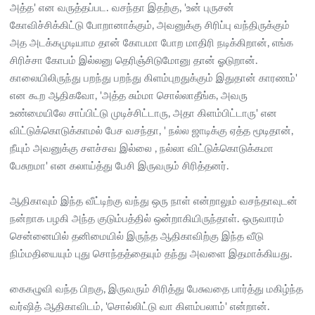
அத்த' என வருத்தப்பட. வசந்தா இதற்கு, 'உன் புருசன்
கோவிச்சிக்கிட்டு போறானாக்கும், அவனுக்கு சிரிப்பு வந்திருக்கும்
அத அடக்கமுடியாம தான் கோபமா போற மாதிரி நடிக்கிறான், எங்க
சிரிச்சா கோபம் இல்லனு தெரிஞ்சிடுமோனு தான் ஓடுறான்.
காலையிலிருந்து பறந்து பறந்து கிளம்புறதுக்கும் இதுதான் காரணம்'
என கூற ஆதிகவோ, 'அத்த சும்மா சொல்லாதீங்க, அவரு
உண்மையிலே சாப்பிட்டு முடிச்சிட்டாரு, அதா கிளம்பிட்டாரு' என
விட்டுக்கொடுக்காமல் பேச வசந்தா, ' நல்ல ஜாடிக்கு ஏத்த மூடிதான்,
நீயும் அவனுக்கு சளச்சவ இல்லை , நல்லா விட்டுக்கொடுக்கமா
பேசுறமா' என கலாய்த்து பேசி இருவரும் சிரித்தனர்.
ஆதிகாவும் இந்த வீட்டிற்கு வந்து ஒரு நாள் என்றாலும் வசந்தாவுடன்
நன்றாக பழகி அந்த குடும்பத்தில் ஒன்றாகியிருந்தாள். ஒருவாரம்
சென்னையில் தனிமையில் இருந்த ஆதிகாவிற்கு இந்த வீடு
நிம்மதியையும் புது சொந்தத்தையும் தந்து அவளை இதமாக்கியது.
கைகழுவி வந்த பிறகு, இருவரும் சிரித்து பேசுவதை பார்த்து மகிழ்ந்த
வர்ஷித் ஆதிகாவிடம், 'சொல்லிட்டு வா கிளம்பலாம்' என்றான்.