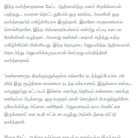
இந்த வார்த்தைகளை கேட்ட ஆதிகாவிற்கு மனம் சிறகில்லாமல்
பறந்தது... வானை தொட்டதுபோல் ஒரு உணர்வு. அவனின் ஒரு
வார்த்தையில் மகிழ்ச்சியாக இருந்தாள். இவளோ சாதாரணமாக
சொல்கிறானே, இந்த அக்கறையெல்லாம் என்மீது எப்படி என பல
கேள்விகள் எழுந்தன. அவளது கண்கள் பலநாள் கழித்து வந்த
மகிழ்ச்சியில் மின்னியது. இந்த நொடியை அனுபவித்த ஆதிகாவால்
தொடர்ந்து அனுபவிக்கமுடியாமல் செய்தது வர்ஷித்தின்
வார்த்தைகள்.
'கண்ணைமூடி திறக்குறதுக்குள்ள எல்லாமே நடந்த்துப்போச்சு. சரி
விடு இது சூழ்நிலை காரணமா நடந்த கல்யாணம், இதுக்காக என்கூட
வாழணும்னு கட்டாயம் இல்லை. எனக்கு தெரியும் என்னைய உனக்கு
கண்டிப்பா பிடிக்காது. ஒரு வருஷம் தான் கொஞ்சம் பொறுத்துக்கோ,
டிவோர்ஸ்க்கு அப்ளை பண்றேன். அதுவரையும் நாம பிரண்ட்ஸா
இருக்கலாம்' என கூறி சட்டென எழுந்து அவ்விடத்தை விட்டு
நகர்ந்தான்.
இதை கேட்ட ஆதிகா கல்லென சமைந்து உணர்வற்று இருந்தாள்.