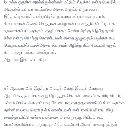
இருக்க ஒருசில அரக்கிறுக்கர்கள் மட்டும் ஸ்டிக்கர் என்ற பெயரில்
அவனின் உயிரை வாங்கவே அதை அனுப்பியிருந்தனர்.
இந்த ஸ்டிக்கர்ஸ் கண்டுபிடிச்ச தடிமாடு மட்டும் என் கையில
கிடைச்சான் அவன் செத்தான் என்றவன் புலனத்தில் வெட்டியாக
உருவாக்கப்பட்டிருக்கும் குழுப் பக்கம் செல்ல அங்கும் இதே தான்.
ச்ச்ச என்று நொந்து கொண்டவன் அதை முழுவதும் படிக்கக் கூட
பொறுமையில்லாமல் அனைத்தையும் அழித்துவிட்டு படவரி எனும்
கிராமத்துப் பக்கம் சென்றான்.
அதாங்க இன்ட்ஸ்டாகிராம்.
ச்ச் ஆவுனா டேர் இருந்தா அதைப் போடு இதைப் போடுனு
ஆரம்பிச்சுருவாங்க என்று நொந்துக் கொண்டவன் கீச்சகம்(டிவிட்டர்)
பக்கம் செல்ல அங்கும் பலர் வேண்டாத கருத்துகளையேப் போட்டிருக்க
தன்னிலையை நொந்துக் கொண்டவன் தன் கைப்பேசியை கீழே
வைத்து விட்டு என்ன பண்ணலாம் என்று ஒரு நிமிடம் கூட
யோசிக்கவில்லை மறுபடியும் அந்த கைபேசி அவன் கைகளுக்குள்