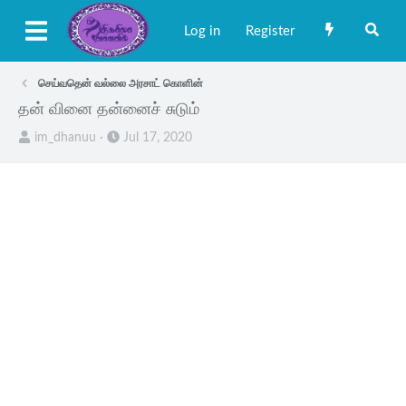
Log in
Register
செய்வதென் வல்லை அரசாட் கொளின்
தன் வினை தன்னைச் சுடும்
T
S
im_dhanuu
Jul 17, 2020
h
t
r
a
e
r
a
t
d
d
s
a
t
t
a
e
r
t
e
r