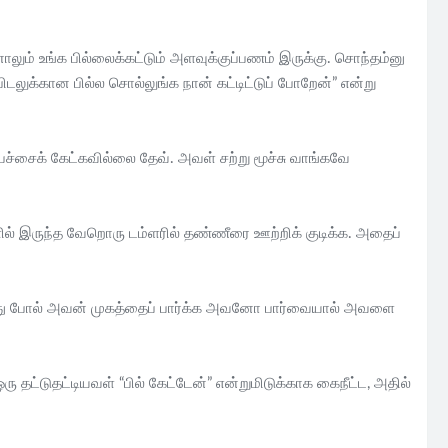
ம் உங்க பில்லைக்கட்டும் அளவுக்குப்பணம் இருக்கு. சொந்தம்னு
டலுக்கான பில்ல சொல்லுங்க நான் கட்டிட்டுப் போறேன்” என்று
ச்சைக் கேட்கவில்லை தேவ். அவள் சற்று மூச்சு வாங்கவே
் இருந்த வேறொரு டம்ளரில் தண்ணீரை ஊற்றிக் குடிக்க. அதைப்
்பது போல் அவன் முகத்தைப் பார்க்க அவனோ பார்வையால் அவளை
தட்டுதட்டியவள் “பில் கேட்டேன்” என்றுமிடுக்காக கைநீட்ட, அதில்