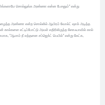
ிங்களாமே சொல்லுங்க அண்ணா என்ன பேசனும்” என்று
அழைத்த அண்ணா என்ற சொல்லில் ஆயிரம் வோல்ட் ஷாக் அடித்த
ன் கால்களை எட்டிப்போட்டு அவள் எதிரிலிருந்த ஸோஃபாவில் கால்
மாக, ”ஆமாம் நீ எத்தனை சப்ஜெக்ட் பெயில்” என்று கேட்க,