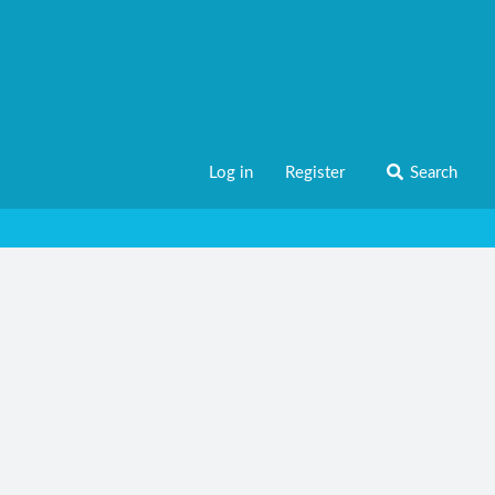
Log in
Register
Search