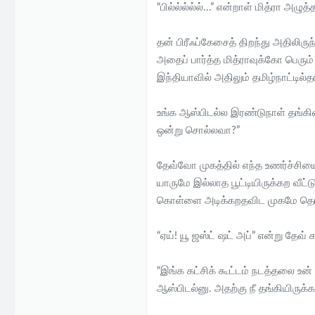
“பில்ல்ல்ல்ல்...” என்றாள் மித்ரா அழு
தன் பிரீஃப்கேசைத் திறந்து அதிலிருந
அதைப் பார்த்த மித்ராவுக்கோ பெரும்
இந்தியாவில் அதிலும் தமிழ்நாட்டில
உங்க ஆஸ்பிடல்ல இரண்டுநாள் தங்கின
ஒன்று சொல்லவா?”
தேவ்வோ முகத்தில் எந்த உணர்ச்சிய
யாருமே இல்லாத பூட்டியிருக்கற வீட
கொள்ளை அடிக்கறதவிட முகமே தெரி
“ஏய்! யூ ஜஸ்ட் ஷட் அப்” என்று தேவ் 
“இங்க கட்சிக் கூட்டம் நடத்தலை உன
ஆஸ்பிடல்னு. அதற்கு நீ தங்கியிருக்கற