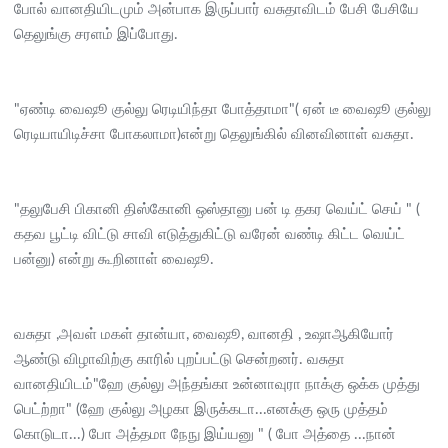
போல் வானதியிடமும் அன்பாக இருப்பார் வசுதாவிடம் பேசி பேசியே
தெலுங்கு சரளம் இப்போது.
"ஏண்டி வைஷூ குல்லு ரெடியிந்தா போத்தாமா"( ஏன் டீ வைஷூ குல்லு
ரெடியாயிடிச்சா போகலாமா)என்று தெலுங்கில் வினவினாள் வசுதா.
"தலுபேசி பிகானி திஸ்கோனி ஒஸ்தானு பன் டி தகர வெய்ட் செய் " (
கதவ பூட்டி விட்டு சாவி எடுத்துகிட்டு வரேன் வண்டி கிட்ட வெய்ட்
பன்னு) என்று கூறினாள் வைஷூ.
வசுதா ,அவள் மகள் தான்யா, வைஷூ, வானதி , உஷாஆகியோர்
ஆண்டு விழாவிற்கு காரில் புறப்பட்டு சென்றனர். வசுதா
வானதியிடம்"ஹே குல்லு அந்தங்கா உன்னாவுரா நாக்கு ஒக்க முத்து
பெட்ற்றா" (ஹே குல்லு அழகா இருக்கடா...எனக்கு ஒரு முத்தம்
கொடுடா...) போ அத்தமா நேநு இய்யனு " ( போ அத்தை ...நான்