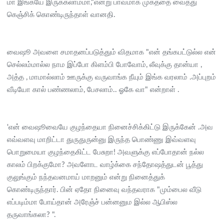
மா இங்கயே இருக்கலாம்மா,"என்று பாவமாக முகத்தை வைத்து
கெஞ்சிக் கொண்டிருந்தாள் வானதி.
வைஷூ அவளை சமாதனப்படுத்தும் விதமாக "என் தங்கபட்டுல்ல என்
செல்லம்மால்ல நாம இப்போ கிளம்பி போவோம், லீவுக்கு தான்யா ,
அத்த , மாமால்லாம் ஊருக்கு வருவாங்க நீயும் இங்க வரலாம் .அப்புறம்
வீடியோ கால் பண்ணலாம், பேசலாம்.. ஓகே வா" என்றாள் .
'என் வைஷூவையே குழந்தையா நினைச்சிக்கிட்டு இருக்கேன் .அவ
எவ்வளவு மாறிட்டா துருதுருன்னு இருந்த பொண்ணு இவ்வளவு
பொறுமையா குழந்தைகிட்ட பேசுறா! அவளுக்கு எப்போதான் நல்ல
காலம் பிறக்குமோ? அவளோட வாழ்க்கை சந்தோஷத்துடன் பூத்து
குலுங்கும் நந்தவனமாய் மாறனும் என்று நினைத்துக்
கொண்டிருந்தார். பின் ஏதோ நினைவு வந்தவராக "மும்பைல வீடு
எப்படிம்மா போய்தான் அரேஞ்ச் பன்னனும இல்ல ஆபிஸ்ல
தருவாங்கலா? ".