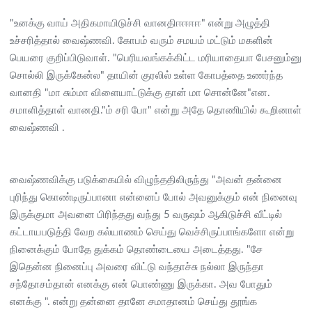
"உனக்கு வாய் அதிகமாயிடுச்சி வானதிஈஈஈஈ" என்று அழுத்தி
உச்சரித்தால் வைஷ்ணவி. கோபம் வரும் சமயம் மட்டும் மகளின்
பெயரை குறிப்பிடுவாள். "பெரியவங்கக்கிட்ட மரியாதையா பேசனும்னு
சொல்லி இருக்கேன்ல" தாயின் குரலில் உள்ள கோபத்தை உணர்ந்த
வானதி "மா சும்மா விளையாட்டுக்கு தான் மா சொன்னே"என.
சமாளித்தாள் வானதி."ம் சரி போ" என்று அதே தொணியில் கூறினாள்
வைஷ்ணவி .
வைஷ்ணவிக்கு படுக்கையில் விழுந்ததிலிருந்து "அவன் தன்னை
புரிந்து கொண்டிருப்பானா என்னைப் போல் அவனுக்கும் என் நினைவு
இருக்குமா அவனை பிரிந்தது வந்து 5 வருஷம் ஆகிடுச்சி வீட்டில்
கட்டாயபடுத்தி வேற கல்யாணம் செய்து வெச்சிருப்பாங்களோ என்று
நினைக்கும் போதே துக்கம் தொண்டையை அடைத்தது. "சே
இதென்ன நினைப்பு அவரை விட்டு வந்தாச்சு நல்லா இருந்தா
சந்தோசம்தான் எனக்கு என் பொண்ணு இருக்கா. அவ போதும்
எனக்கு ". என்று தன்னை தானே சமாதானம் செய்து தூங்க