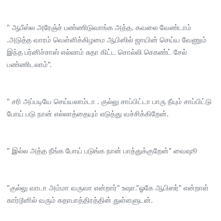
" ஆபீஸ்ல அரேஞ்ச் பண்ணிடுவாங்க அத்த. கவலை வேண்டாம்
.அடுத்த வாரம் வெள்ளிக்கிழமை ஆபிஸில் ஜாயின் செய்ய வேணும்
இந்த பர்னிச்சாஸ் எல்லாம் சுதா கிட்ட சொல்லி செகண்ட் சேல்
பண்ணிடலாம்".
" சரி அப்படியே செய்யலாம்டா . குல்லு சாப்பிட்டா பாரு நீயும் சாப்பிட்டு
போய் படு நான் எல்லாத்தையும் எடுத்து வச்சிக்கிறேன்.
" இல்ல அத்த நீங்க போய் படுங்க நான் பாத்துக்குறேன்" வைஷூ
"குல்லு வாடா அம்மா வருவா என்றார்" உஷா."ஓகே ஆபிஸர்" என்றாள்
கார்டூனில் வரும் கதாபாத்திரத்தின் துள்ளளுடன்.