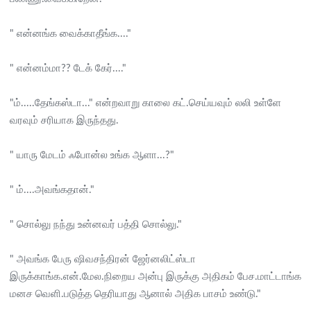
" என்னங்க வைக்காதீங்க...."
" என்னம்மா?? டேக் கேர்...."
"ம்.....தேங்கஸ்டா..." என்றவாறு காலை கட்.செய்யவும் லலி உள்ளே
வரவும் சரியாக இருந்தது.
" யாரு மேடம் ஃபோன்ல உங்க ஆளா...?"
" ம்....அவங்கதான்."
" சொல்லு நந்து உன்னவர் பத்தி சொல்லு."
" அவங்க பேரு ஷிவசந்திரன் ஜேர்னலிட்ஸ்டா
இருக்காங்க.என்.மேல.நிறைய அன்பு இருக்கு அதிகம் பேச.மாட்டாங்க
மனச வெளி.படுத்த தெரியாது ஆனால் அதிக பாசம் உண்டு."