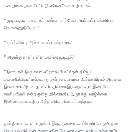
பண்றாங்க.நான் பேசிட்டு வரேன்."என கூறினான்.
" முடியாது.... நான் கட் பண்ண மாட்டேன்.நீயும் கட் பண்ணிண
கொண்ணுடுவேன்."
" ஏய் ப்ளீஸ் டி அம்மா கால் பண்றாங்க."
" அதுக்கு நான் என்ன பண்ண முடியும்."
" இராட்சசி இரு கான்ஃபிரன்ஸ் போட்றேன் நீ ம்யூட்
பண்ணிக்கோ."என்றவாறு தன் தாயுடனான பேச்சுகளிலும் அவளை
இனைக்க அவன் தயங்கியதில்லை.இருவருக்கும் இடையே
ரகசியங்கள் என்ற ஒன்று இல்லாமலே இருந்தது.வாழ்க்கை
இனிமையாக கழிய அந்த கரிய தினமும் வந்தது.
தன் நினைவுகளில் மூள்கி இருந்தவளை செல்பேசியின் ஒலி தடை
செய்ய அதில் தன் கணவனின் பெயரை கண்டவள் அதற்கு உயிர்