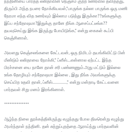
நந்தினியை பார்த்த லலிதாவின் நெஞ்சம் குற்ற உணர்வில் தவிதத்து,
திரும்பி அந்த நபரை நோக்கியவள்,"பாருங்க நல்லா பாருங்க ஒரு மணி
நேரமா எந்த வித உணர்வும் இல்லாம படுத்து இருக்கா??உங்களுக்கு
இப்ப சந்தோஷமா?இதுக்கு தானே நீங்க ஆசைப்பட்டீங்க??
தயவுசெய்து இங்க இருந்து போயிடுங்க," என்று கைகள் கூப்பி
கெஞ்சினாள்.
அவளது கெஞ்சலங்களை கேட்டவன், ஒரு நிமிடம் தயங்கிவிட்டு பின்
மீண்டும் லலிதாவை நோக்கி," ப்ளீஸ்...என்னால ஏற்பட்ட இந்த
பிரச்சனை யை நானே தான் சரி பண்ணணும்.அது மட்டும் இல்லை
உங்க தோழியும் சந்தோஷமா இல்லை , இது நீங்க அவங்களுக்கு
செய்யிற உதவி தான், ப்ளீஸ்............," என்று மன்றாடி கேட்டவனை
பார்தவள் சிறு மனம் இரங்கினாள்.
**************
ஆழ்ந்த நிலை தூக்கத்திலிருந்து எழுந்தது போல திடீரென்று எழுந்து
அமர்ந்தாள் நந்தினி. தன் சுற்றுப்புறத்தை ஆராய்ந்து பார்தவளின்