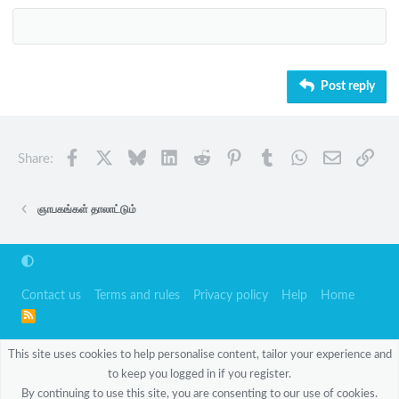
Heading 3
18
Tahoma
22
Times New Roman
26
Trebuchet MS
Post reply
Verdana
Facebook
X
Bluesky
LinkedIn
Reddit
Pinterest
Tumblr
WhatsApp
Email
Link
Share:
ஞாபகங்கள் தாலாட்டும்
Contact us
Terms and rules
Privacy policy
Help
Home
R
S
S
This site uses cookies to help personalise content, tailor your experience and
to keep you logged in if you register.
By continuing to use this site, you are consenting to our use of cookies.