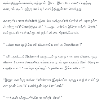
சஞ்சரித்துக்கொண்டிருந்தனர். இடை இடையே கொரிப்பதற்கு
காரமும் குடிப்பதற்கு காபியும் வயிற்றினுள்ளே சென்றது.
சுவாரசியமான பேச்சின் இடையே லலிதாவின் செல்பேசி அழைக்க
அதற்கு உயிர்கொடுத்தவள்," ம்.....ஓ....சரிங்க இதோ வந்திடறேன்,"
என்று கூறி தயக்கத்துடன் நந்தினியை நோக்கினாள்.
" என்ன உன் முழியே சரியில்லையே என்ன பிரச்சினை?"
" ஹி...ஹி....நீ அறிவாளி நந்து....அது வந்து என் ஹஸ்பென்ட் ஒரு
சின்ன வேலை சொல்லியிருக்காங்க நான் ஒரு ஹாஃப் அன் அவர் ல
வந்திடவா??? உனக்கு ஒன்னும் பிரச்சினை இல்லையே??"
"இதுல எனக்கு என்ன பிரச்சினை இருக்கப்போகுது டா நீ போயிட்டு
வா நான் வெயிட் பண்றேன்.நோ ப்ராப்ளம்."
" தாங்கஸ் நந்து...சீக்கிரமா வந்திடறேன்."