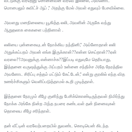
வீட்டுக்கு வர்றேனு சொன்னவன் வரவே இல்லை, அவனோட
மொபைலும் சுவிட்ச் ஆப் ," அதற்கு மேல் அவள் எதுவும் பேசவில்லை.
அவளது மனநிலையை யூகித்த லலி, அவளின் அருகே வந்து
ஆறுதலாக கைகளை பற்றினாள் .
லலியை புன்னகையுடன் நோக்கிய நந்தினி," அவ்ளோதான் லலி
அதுக்கப்பறம் அவன் எங்க இருக்கான்??என்ன செய்றான்??ஏன்
வரலை??அவனுக்கு என்னாச்சு??இப்படி எதுவுமே தெரியாது,
இத்தனை வருஷத்துக்கு அப்பறம் உன்னை சந்திச்ச அதே நேரத்தில
அவனோட சிரிப்பு சத்தம் மட்டும் கேட்டேன்," என்று குரலில் எந்த வித
உணர்ச்சிகளும் வெளிப்படுத்தாமல் கூறி முடித்தாள்.
இத்தனை நேரமும் கீழே குனிந்து பேசிக்கொண்டிருந்தவள் நிமிர்ந்து
நோக்க அங்கே நின்ற அந்த நபரை கண்டவள் தன் நினைவுகள்
தொலைய கீழே சரிந்தாள்.
தன் வீட்டின் வரவேற்பறையில் துவண்ட கொடியென் கிடந்த