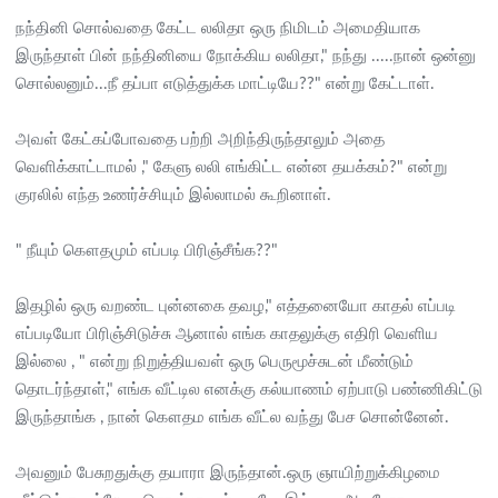
நந்தினி சொல்வதை கேட்ட லலிதா ஒரு நிமிடம் அமைதியாக
இருந்தாள் பின் நந்தினியை நோக்கிய லலிதா," நந்து .....நான் ஒன்னு
சொல்லனும்...நீ தப்பா எடுத்துக்க மாட்டியே??" என்று கேட்டாள்.
அவள் கேட்கப்போவதை பற்றி அறிந்திருந்தாலும் அதை
வெளிக்காட்டாமல் ," கேளு லலி எங்கிட்ட என்ன தயக்கம்?" என்று
குரலில் எந்த உணர்ச்சியும் இல்லாமல் கூறினாள்.
" நீயும் கௌதமும் எப்படி பிரிஞ்சீங்க??"
இதழில் ஒரு வறண்ட புன்னகை தவழ," எத்தனையோ காதல் எப்படி
எப்படியோ பிரிஞ்சிடுச்சு ஆனால் எங்க காதலுக்கு எதிரி வெளிய
இல்லை , " என்று நிறுத்தியவள் ஒரு பெருமூச்சுடன் மீண்டும்
தொடர்ந்தாள்," எங்க வீட்டில எனக்கு கல்யாணம் ஏற்பாடு பண்ணிகிட்டு
இருந்தாங்க , நான் கௌதம எங்க வீட்ல வந்து பேச சொன்னேன்.
அவனும் பேசுறதுக்கு தயாரா இருந்தான்.ஒரு ஞாயிற்றுக்கிழமை