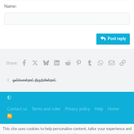
Heading 2
Georgia
15
Justify text
Name
Heading 3
18
Tahoma
22
Times New Roman
26
Trebuchet MS
Post reply
Verdana
Facebook
X
Bluesky
LinkedIn
Reddit
Pinterest
Tumblr
WhatsApp
Email
Link
Share:
ஒவ்வொன்றாய் திருடுகின்றாய்
Contact us
Terms and rules
Privacy policy
Help
Home
R
S
S
This site uses cookies to help personalise content, tailor your experience and