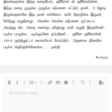
இவங்கதாங்க இந்த கதையோட ஹீரோஸ் ன் ஹீரோயின்ஸ்.
இந்த கதை முழுக்க முழுக்க கற்பனை மட்டும் தான். 3 ஜோடி
இருக்கறனாலே இத நான் என்னோட உயிர் தோழிங்க இருவர்
சேர்ந்து எழுதினது. அவங்க அவங்க கற்பனை மூட்டைய
அவுத்து விட அதை எனக்கு புரிஞ்சது மாரி எழுதி இருக்கேன்.
படிச்சு பாருங்க. புடிக்கும்னே நம்புறேன்.. ஹீரோ ஹீரோயின்
inro குடுத்துட்டா சுவாரசியம் போய்டும். அதனால நீங்களே
படிச்சு தெரிஞ்சிக்கோங்க... நன்றி
Reply
Ordered list
Bold
Italic
More options…
List
More options…
Insert link
Insert image
Smilies
More options…
Undo
More options…
Preview
Unordered list
Align left
Arial
Write your reply...
9
Normal
Save draft
Font size
Alignment
Quote
Redo
Media
Toggle BB code
Text color
Paragraph format
Insert table
Remove formatting
Font family
Insert horizontal line
Drafts
Strike-through
Spoiler
Underline
Code
Inline code
Inline spoiler
Indent
10
Book Antiqua
Delete draft
Align center
Heading 1
Courier New
12
Outdent
Align right