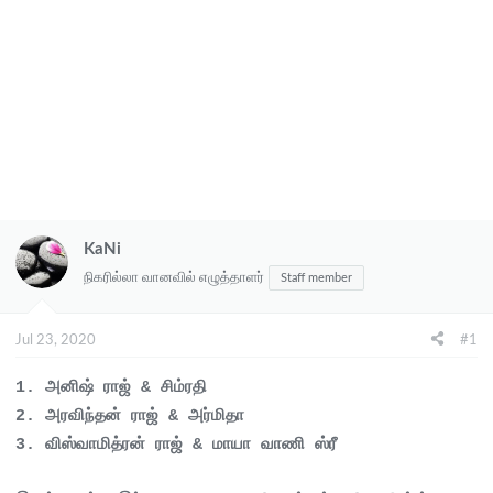
KaNi
நிகரில்லா வானவில் எழுத்தாளர்
Staff member
Jul 23, 2020
#1
1. அனிஷ் ராஜ் & சிம்ரதி
2. அரவிந்தன் ராஜ் & அர்மிதா
3. விஸ்வாமித்ரன் ராஜ் & மாயா வாணி ஸ்ரீ