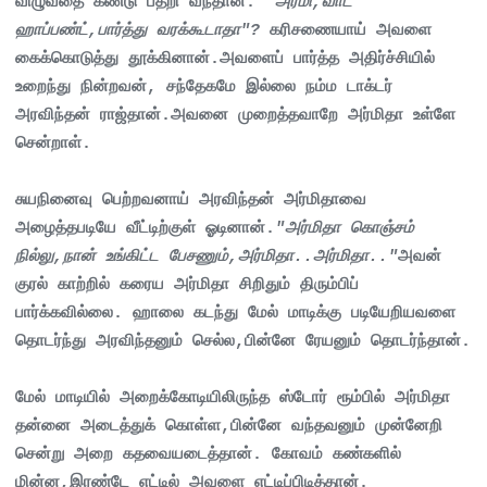
விழுவதை கண்டு பதறி வந்தான்.
"அர்மி,வாட்
ஹாப்பண்ட்,பார்த்து வரக்கூடாதா"?
கரிசணையாய் அவளை
கைக்கொடுத்து தூக்கினான்.அவளைப் பார்த்த அதிர்ச்சியில்
உறைந்து நின்றவன், சந்தேகமே இல்லை நம்ம டாக்டர்
அரவிந்தன் ராஜ்தான்.அவனை முறைத்தவாறே அர்மிதா உள்ளே
சென்றாள்.
சுயநினைவு பெற்றவனாய் அரவிந்தன் அர்மிதாவை
அழைத்தபடியே வீட்டிற்குள் ஓடினான்.
"அர்மிதா கொஞ்சம்
நில்லு,நான் உங்கிட்ட பேசணும்,அர்மிதா..அர்மிதா.."
அவன்
குரல் காற்றில் கரைய அர்மிதா சிறிதும் திரும்பிப்
பார்க்கவில்லை. ஹாலை கடந்து மேல் மாடிக்கு படியேறியவளை
தொடர்ந்து அரவிந்தனும் செல்ல,பின்னே ரேயனும் தொடர்ந்தான்.
மேல் மாடியில் அறைக்கோடியிலிருந்த ஸ்டோர் ரூம்பில் அர்மிதா
தன்னை அடைத்துக் கொள்ள,பின்னே வந்தவனும் முன்னேறி
சென்று அறை கதவையடைத்தான். கோவம் கண்களில்
மின்ன,இரண்டே எட்டில் அவளை எட்டிப்பிடித்தான்.