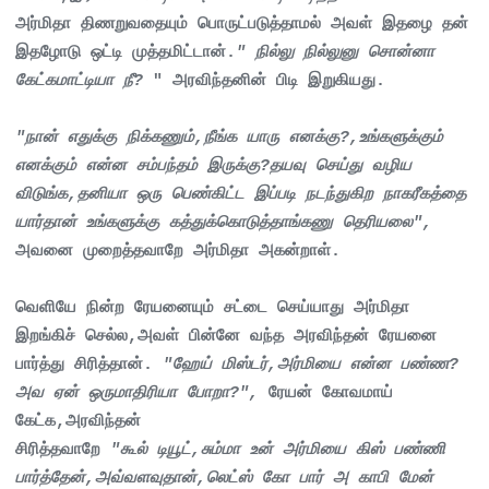
அர்மிதா திணறுவதையும் பொருட்படுத்தாமல் அவள் இதழை தன்
இதழோடு ஒட்டி முத்தமிட்டான்.
" நில்லு நில்லுனு சொன்னா
கேட்கமாட்டியா நீ?
" அரவிந்தனின் பிடி இறுகியது.
"நான் எதுக்கு நிக்கணும்,நீங்க யாரு எனக்கு?,உங்களுக்கும்
எனக்கும் என்ன சம்பந்தம் இருக்கு?தயவு செய்து வழிய
விடுங்க,தனியா ஒரு பெண்கிட்ட இப்படி நடந்துகிற நாகரீகத்தை
யார்தான் உங்களுக்கு கத்துக்கொடுத்தாங்கணு தெரியலை",
அவனை முறைத்தவாறே அர்மிதா அகன்றாள்.
வெளியே நின்ற ரேயனையும் சட்டை செய்யாது அர்மிதா
இறங்கிச் செல்ல,அவள் பின்னே வந்த அரவிந்தன் ரேயனை
பார்த்து சிரித்தான்.
"ஹேய் மிஸ்டர்,அர்மியை என்ன பண்ண?
அவ ஏன் ஒருமாதிரியா போறா?",
ரேயன் கோவமாய்
கேட்க,அரவிந்தன்
சிரித்தவாறே
"கூல் டியூட்,சும்மா உன் அர்மியை கிஸ் பண்ணி
பார்த்தேன்,அவ்வளவுதான்,லெட்ஸ் கோ பார் அ காபி மேன்