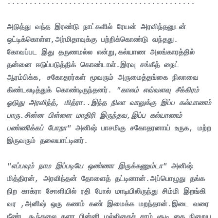
...........................................
அடுத்து வந்த இரண்டு நாட்களில் ரேயன் அரவிந்தனுடன்
ஒட்டிக்கொள்ள,அர்மிதாவுக்கு பற்றிக்கொண்டு வந்தது.
கோவப்பட இது தருணமல்ல என்று,கல்யாண அலங்காரத்தில்
தன்னை ஈடுப்படுத்திக் கொண்டாள்.இரவு சங்கீத் நைட்
ஆரம்பிக்க, சகோதரர்கள் மூவரும் அருமைத்தங்கை நிலாவை
கிண்டலடித்துக் கொண்டிருந்தனர்.
"காலம் எவ்வளவு சீக்கிரம்
ஓடுது அரவிந்த், மித்ரா..இந்த நிலா வாலுக்கு இப்ப கல்யாணம்
பாரு.சின்ன பிள்ளை மாதிரி இருந்தவ,இப்ப கல்யாணம்
பண்ணிக்கப் போறா"
அனிஷ் பாசமிகு சகோதரனாய் உருக, மற்ற
இருவரும் தலையாட்டினர்.
"எப்பவும் நாம இப்படியே ஒண்ணா இருக்கணும்டா"
அனிஷ்
மித்திரன், அரவிந்தன் தோளைத் தட்டினான்.அப்பொழுது தங்க
நிற காக்ரா சோளியில் ரதி போல் மாடியிலிருந்து சிம்மி இறங்கி
வர ,அனிஷ் ஒரு கணம் கண் இமைக்க மறந்தான்.இடை வரை
நீண்ட கூந்தலை தளர பின்னி மல்லிகைச் சரம் சூடி,கை நிறைய