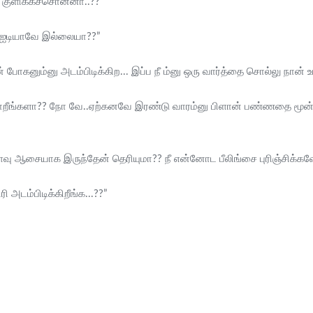
 குளிக்கச்சொன்னா..??”
ற ஐடியாவே இல்லையா??”
் போகனும்னு அடம்பிடிக்கிற... இப்ப நீ ம்னு ஒரு வார்த்தை சொல்லு நான்
ோறீங்களா?? நோ வே..ஏற்கனவே இரண்டு வாரம்னு பிளான் பண்ணதை மூன்று வா
ளவு ஆசையாக இருந்தேன் தெரியுமா?? நீ என்னோட பீலிங்சை புரிஞ்சிக்கவ
 அடம்பிடிக்கிறீங்க...??”