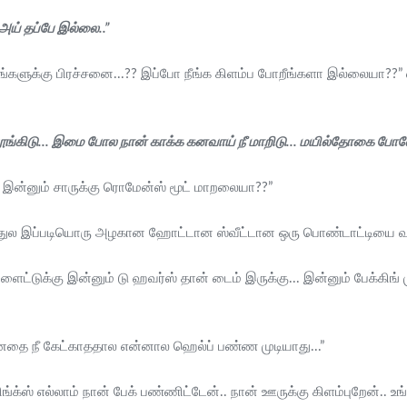
அய் தப்பே இல்லை..”
்களுக்கு பிரச்சனை...?? இப்போ நீங்க கிளம்ப போறீங்களா இல்லையா??” 
ீ தூங்கிடு... இமை போல நான் காக்க கனவாய் நீ மாறிடு... மயில்தோகை போல
ு?? இன்னும் சாருக்கு ரொமேன்ஸ் மூட் மாறலையா??”
கத்துல இப்படியொரு அழகான ஹோட்டான ஸ்வீட்டான ஒரு பொண்டாட்டியை வச்ச
ப்ளைட்டுக்கு இன்னும் டு ஹவர்ஸ் தான் டைம் இருக்கு... இன்னும் பேக்கிங்
ன்னதை நீ கேட்காததால என்னால ஹெல்ப் பண்ண முடியாது...”
ங்க்ஸ் எல்லாம் நான் பேக் பண்ணிட்டேன்.. நான் ஊருக்கு கிளம்புறேன்.