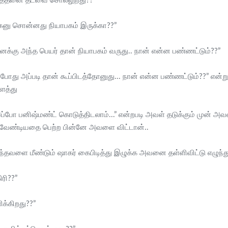
ு எத்தனை தடவை சொல்லுறது??”
ங்கனு சொன்னது நியாபகம் இருக்கா??”
 எனக்கு அந்த பெயர் தான் நியாபகம் வருது.. நான் என்ன பண்ணட்டும்??”
ும் போது அப்படி தான் கூப்பிடத்தோனுது... நான் என்ன பண்ணட்டும்??” எ
த்து
்போ பனிஷ்மண்ட் கொடுத்திடலாம்...” என்றபடி அவள் தடுக்கும் முன் அ
கு வேண்டியதை பெற்ற பின்னே அவளை விட்டான்..
்து வந்தவளை மீண்டும் ஷாகர் கைபிடித்து இழுக்க அவனை தள்ளிவிட்டு எ
ிரி??”
க்கிறது??”