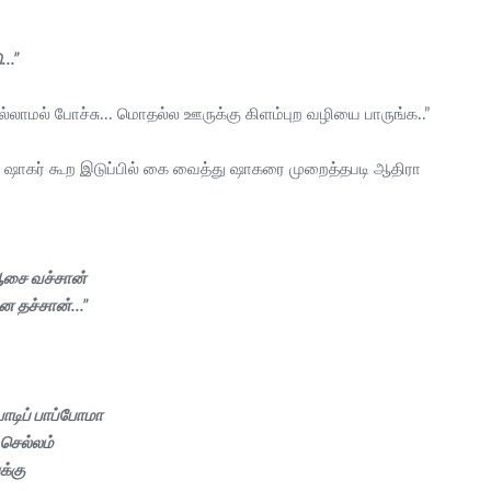
..”
ாமல் போச்சு... மொதல்ல ஊருக்கு கிளம்புற வழியை பாருங்க..”
ன்று ஷாகர் கூற இடுப்பில் கை வைத்து ஷாகரை முறைத்தபடி ஆதிரா
 ஆசை வச்சான்
ை தச்சான்...”
ிப் பாப்போமா
 செல்லம்
க்கு