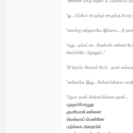
“உன்னை யாரு ஹோட்டி அவசரப்பட்டு
“ஓ.. அப்போ சாருக்கு ஊருக்கு போ
“எனக்கு சுத்தமாவே இல்லை... நீ தான
“ஏது.. டிக்கட்டை கேன்சல் பண்ண ப
கிளம்பியே ஆகனும்..”
“நீ ரொம்ப மோசம் பேபி.. நான் எவ்வ
“என்னங்க இது.. சின்னபிள்ளை மாதிரி
“ஆமா நான் சின்னபிள்ளை தான்...
பழகும்பொழுது
குமாியாகி என்னை
வெல்வாய் பெண்ணே
படுக்கை அறையில்