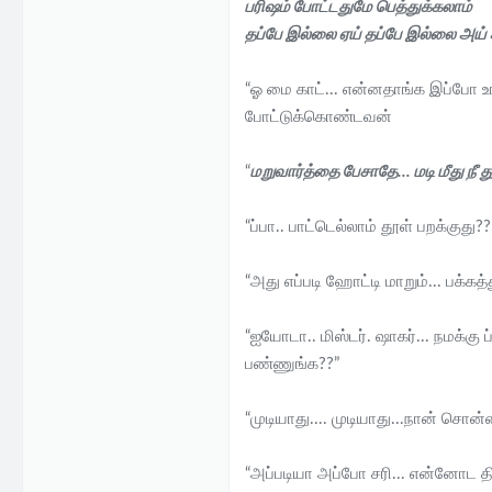
பரிஷம் போட்டதுமே பெத்துக்கலாம்
தப்பே இல்லை ஏய் தப்பே இல்லை அய் 
“ஓ மை காட்... என்னதாங்க இப்போ உங
போட்டுக்கொண்டவன்
“
மறுவார்த்தை பேசாதே... மடி மீது ந
“ப்பா.. பாட்டெல்லாம் தூள் பறக்குத
“அது எப்படி ஹோட்டி மாறும்... பக்
“ஐயோடா.. மிஸ்டர். ஷாகர்... நமக்கு 
பண்ணுங்க??”
“முடியாது.... முடியாது...நான் சொ
“அப்படியா அப்போ சரி... என்னோட தி