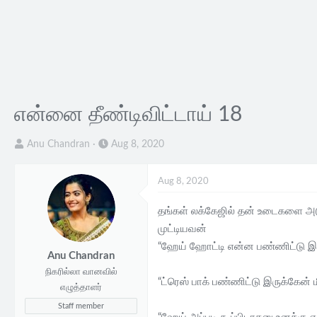
என்னை தீண்டிவிட்டாய் 18
T
S
Anu Chandran
Aug 8, 2020
h
t
r
a
Aug 8, 2020
e
r
a
t
தங்கள் லக்கேஜில் தன் உடைகளை அ
d
d
முட்டியவன்
s
a
“ஹேய் ஹோட்டி என்ன பண்ணிட்டு இர
Anu Chandran
t
t
நிகரில்லா வானவில்
a
e
“ட்ரெஸ் பாக் பண்ணிட்டு இருக்கேன் ம
எழுத்தாளர்
r
t
Staff member