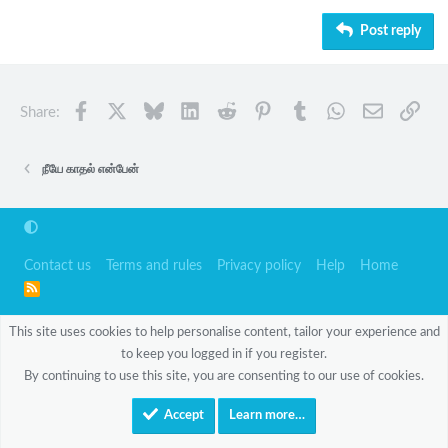
26
Trebuchet MS
Post reply
Verdana
Facebook
X
Bluesky
LinkedIn
Reddit
Pinterest
Tumblr
WhatsApp
Email
Link
Share:
நீயே காதல் என்பேன்
Contact us
Terms and rules
Privacy policy
Help
Home
R
S
S
This site uses cookies to help personalise content, tailor your experience and
to keep you logged in if you register.
By continuing to use this site, you are consenting to our use of cookies.
Accept
Learn more…