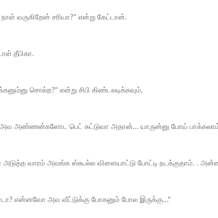
ாள் வருகிறேன் சரியா?" என்று கேட்டான்.
டாள் தீபிகா.
க்கனும்னு சொல்ற?" என்று சிபி கிண்டலடிக்கவும்,
் அவ அண்ணன்களோட பெட் கட்டுவா அதான்... யாருன்னு போய் பாக்கலாம்
ுத்த வாரம் அவங்க ஸ்கூல்ல விளையாட்டு போட்டி நடக்குதாம். . அன்
ாடா? என்னவோ அவ வீட்டுக்கு போகனும் போல இருக்கு..."