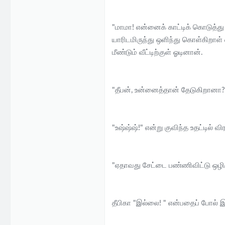
"மாமா! என்னைக் காட்டிக் கொடுத்து 
யாரிடமிருந்து ஒளிந்து கொள்கிறாள் எ
மீண்டும் வீட்டிற்குள் ஓடினான்.
"தீபன், உன்னைத்தான் தேடுகிறானா? ஒ
"உஷ்ஷ்ஷ்!" என்று குவிந்த உதட்டில்
"ஏதாவது சேட்டை பண்ணிவிட்டு ஒழிஞ்சு
தீபிகா "இல்லை! " என்பதைப் போல்