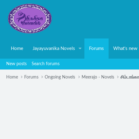
Home
Jayayuvanika Novels
Forums
What's new
New posts
Search forums
Home
Forums
Ongoing Novels
Meerajo - Novels
சிம்டாங்கா