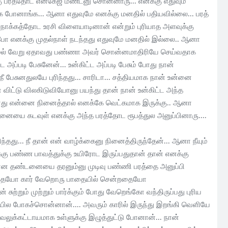
ு பரத்தோட என்கேஜ் மண்ட்னு சொன்னாரு... எனக்கு எதுவும்
க போனாங்க... ஆனா எதுவுமே எனக்கு மனதில் பதியவில்லை... பரத்
்த நோக்கத்தோட உரசி விளையாடினான் என்றும் புரியாத அளவுக்கு
போ எனக்கு முதல்நாள் நடந்தது எதுவுமே மனதில் இல்லை.. ஆனா
லாமல் வேறு ஏதாவது பண்ணா அவர் சொன்னமாதிரியே செய்வதாக
அப்படி பேசுனேன்... உன்கிட்ட அப்படி பேசும் போது நான்
ேசுனதுலயே புரிந்தது... சாரிடா... சத்தியமாக நான் உன்னை
ிட்டு விலகிடுவியோனு பயந்து தான் நான் உன்கிட்ட அந்த
ோது என்னை நினைத்தால் எனக்கே வெட்கமாக இருக்கு.. ஆனா
டனையை கடவுள் எனக்கு அந்த பரத்தோட ரூபத்துல அனுப்பினாரு....
ந்தது... நீ தான் என் வாழ்க்கைனு நினைத்திருந்தேன்... ஆனா நீயும்
க்கு பண்ண பாவத்துக்கு உயிரோட இருப்பதுதான் தான் எனக்கு
ான தண்டனையை தரனும்னு முடிவு பண்ணி பரத்தை அனுப்பி
்கியதையோ கார் வேறொரு பாதையில் சென்றதையோ
சுற்றும் முற்றும் பார்க்கும் போது வேறெங்கோ வந்திருப்பது புரிய
ியில போகச்சொன்னான்.... அவரும் காரில் இருந்து இறங்கி வெளியே
ுக்கட்டாயமாக உள்ளுக்கு இழுத்துட்டு போனான்... நான்