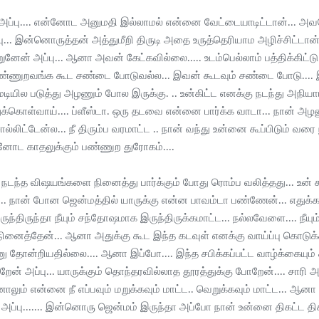
அப்பு.... என்னோட அனுமதி இல்லாமல் என்னை வேட்டையாடிட்டான்... அ
... இன்னொருத்தன் அத்துமீறி திருடி அதை உருத்தெரியாம அழிச்சிட்டான்.
னேன் அப்பு... ஆனா அவன் கேட்கவில்லை..... உடம்பெல்லாம் பத்திக்கிட்டு எர
்ணுறவங்க கூட சண்டை போடுவல்ல... இவன் கூடவும் சண்டை போடு.... இவன
் மடியில படுத்து அழணும் போல இருக்கு. .. உன்கிட்ட எனக்கு நடந்து அந
ுக்கொள்வாய்.... ப்ளீஸ்டா. ஒரு தடவை என்னை பார்க்க வாடா... நான் அழணு
லிட்டேன்ல... நீ திரும்ப வரமாட்ட .. நான் வந்து உன்னை கூப்பிடும் வர
ன்னோட காதலுக்கும் பண்ணுற துரோகம்....
டந்த விஷயங்களை நினைத்து பார்க்கும் போது ரொம்ப வலித்தது... உன் 
. நான் போன ஜென்மத்தில் யாருக்கு என்ன பாவம்டா பண்ணேன்... எதுக்காக 
ந்திருந்தா நீயும் சந்தோஷமாக இருந்திருக்கமாட்ட... நல்லவேளை.... நீயு
 நினைத்தேன்... ஆனா அதுக்கு கூட இந்த கடவுள் எனக்கு வாய்ப்பு கொடு
ு தோன்றியதில்லை.... ஆனா இப்போ.... இந்த சபிக்கப்பட்ட வாழ்க்கையும் க
ன் அப்பு... யாருக்கும் தொந்தரவில்லாத தூரத்துக்கு போறேன்.... சாரி அப்
ோனாலும் என்னை நீ எப்பவும் மறுக்கவும் மாட்ட.. வெறுக்கவும் மாட்ட... 
ூ அப்பு....... இன்னொரு ஜென்மம் இருந்தா அப்போ நான் உன்னை திகட்ட த