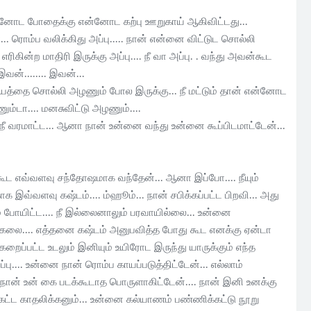
வனோட போதைக்கு என்னோட கற்பு ஊறுகாய் ஆகிவிட்டது...
.. ரொம்ப வலிக்கிது அப்பு..... நான் என்னை விட்டுட சொல்லி
ிகின்ற மாதிரி இருக்கு அப்பு.... நீ வா அப்பு. . வந்து அவன்கூட
்........ இவன்...
ியாயத்தை சொல்லி அழணும் போல இருக்கு... நீ மட்டும் தான் என்னோட
ம்டா.... மனசுவிட்டு அழணும்....
ை நீ வரமாட்ட... ஆனா நான் உன்னை வந்து உன்னை கூப்பிடமாட்டேன்...
கூட எவ்வளவு சந்தோஷமாக வந்தேன்... ஆனா இப்போ.... நீயும்
இவ்வளவு கஷ்டம்.... ம்ஹூம்... நான் சபிக்கப்பட்ட பிறவி... அது
ம் போயிட்ட.... நீ இல்லைனாலும் பரவாயில்லை... உன்னை
க்கலை.... எத்தனை கஷ்டம் அனுபவித்த போது கூட எனக்கு ஏன்டா
றைப்பட்ட உடலும் இனியும் உயிரோட இருந்து யாருக்கும் எந்த
பு.... உன்னை நான் ரொம்ப காயப்படுத்திட்டேன்... எல்லாம்
ஆனா நான் உன் கை படக்கூடாத பொருளாகிட்டேன்.... நான் இனி உனக்கு
ிகட்ட காதலிக்கனும்... உன்னை கல்யாணம் பண்ணிக்கட்டு நூறு