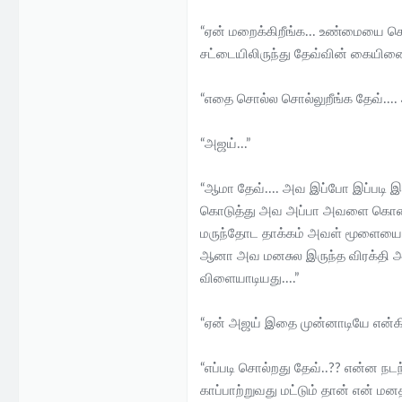
“ஏன் மறைக்கிறீங்க... உண்மையை சொ
சட்டையிலிருந்து தேவ்வின் கையி
“எதை சொல்ல சொல்லுறீங்க தேவ்.
“அஜய்...”
“ஆமா தேவ்.... அவ இப்போ இப்படி 
கொடுத்து அவ அப்பா அவளை கொலை பண்
மருந்தோட தாக்கம் அவள் மூளையை பா
ஆனா அவ மனசுல இருந்த விரக்தி அவ
விளையாடியது....”
“ஏன் அஜய் இதை முன்னாடியே என்கி
“எப்படி சொல்றது தேவ்..?? என்ன ந
காப்பாற்றுவது மட்டும் தான் என் ம