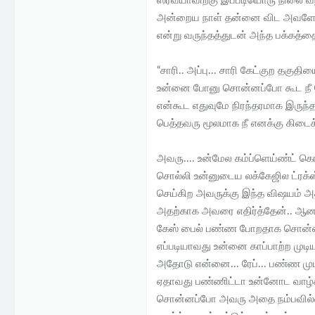
ஸ்ரவ்யாவிற்கு இப்படியொரு நிலை வந
e
அன்றைய நாள் தன்னை விட அவளே உச்
r
என்று வருந்தத்துடன் அந்த பக்கத்த
“சாரி.. அப்பு... சாரி கேட்குற த
உன்னை போனு சொன்னப்போ கூட நீ போக
என்கூட எதுவுமே நிரந்தரமாக இருந்த
பெத்தவரு மூலமாக நீ எனக்கு கிடைக
அவரு.... உன்மேல கம்ப்ளெய்ண்ட் 
சொல்லி உன்னுடைய லக்கேஜில ட்ரக்
செய்கிற அவருக்கு இந்த விஷயம் அத
அதற்காக அவரை எதிர்த்தேன்.. ஆனா 
கேஸ் பைல் பண்ண போறதாக சொன்னாரு
எப்படியாவது உன்னை காப்பாற்ற முடி
அதோடு என்னை... ரேப்... பண்ண மு
ஏதாவது பண்ணிட்டா உன்னோட வாழ்க்
சொன்னப்போ அவரு அதை நம்பவில்லை.