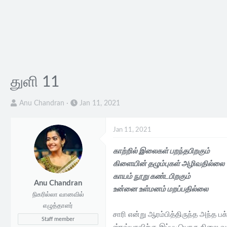
துளி 11
T
S
Anu Chandran
Jan 11, 2021
h
t
r
a
Jan 11, 2021
e
r
a
t
காற்றில் இலைகள் பறந்தபிறகும்
d
d
கிளையின் தழும்புகள் அழிவதில்லை
s
a
காயம் நூறு கண்டபிறகும்
Anu Chandran
t
t
உன்னை உள்மனம் மறப்பதில்லை
நிகரில்லா வானவில்
a
e
எழுத்தாளர்
r
சாரி என்று ஆரம்பித்திருந்த அந்த 
t
Staff member