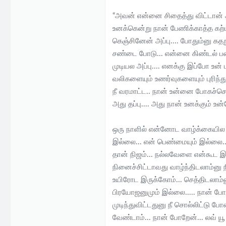
“அவன் என்னை சிதைத்து விட்டான் 
உனக்கென்று நான் பேணிக்காத்த கற்பு
கெஞ்சினேன் அப்பு.... போதும்னு கதறு
சண்டை போடு... என்னை கிண்டல் பண
முடியல அப்பு.... எனக்கு இப்போ உன
வலிகளையும் உணர்வுகளையும் புரிந்த
நீ வரமாட்ட.. நான் உன்னை போகச்சொல்
அது தப்பு.... அது நான் உனக்கும் உ
ஒரு நாளில் என்னோட வாழ்க்கையில ந
இல்லை... என் பெண்மையும் இல்லை...
தான் நிஜம்... நல்லவேளை என்கூட இரு
நினைச்சிட்டாவது வாழ்ந்திடலாம்னு
உயிரோட இருக்கோம்... செத்திடலாம்ன
பிரயோஜனுமும் இல்லை..... நான் போறே
முடிந்துவிட்டதுனு நீ சொல்லிட்டு ப
வேண்டாம்... நான் போறேன்... லவ் ய