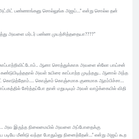
அட்மிட் பண்ணாங்கனு சொல்லுங்க அஜய்...” என்று சொல்ல தன்
்து அவளை மர்டர் பண்ண முயற்சித்ததையா????”
 காப்பாற்றிவிட்டோம்.. ஆனா சொத்துக்காக அவளை ஸ்லோ பாய்சன்
்டுபிடித்ததால் அவள் உயிரை காப்பாற்ற முடிந்தது.. ஆனால் அந்த
்ட் கொடுத்தோம்.... கொஞ்சம் கொஞ்சமாக குணமாக ஆரம்பிச்சா...
்தில் சேர்த்தப்போ தான் மறுபடியும் அவள் வாழ்க்கையில் விதி
தேவ்.... அவ இருந்த நிலைமையில் அவளை அப்போதைக்கு
ய படியே மீண்டு வந்தா போதும்னு நினைத்தேன்...” என்று அஜய் கூற