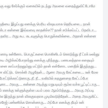
்கு வலு சேர்க்கும் வகையில் நடந்து அவளை வதைத்துவிட்டோமே
 தகுதியை இழப்பது எனக்கு பெரிய விஷயமாக தெரியலை... நான்
்டா என்னை இவ்வளவு காதலிச்ச?? நான் சபிக்கப்பட்ட பிறவிடா...
னை தவிர... அது கூட கடவுளுக்கு பொறுக்கவில்லை.. அதான் என்னை
னாடி உன்னோட பொருட்களை பொலிஸிடம் கொடுத்து நீ ட்ரக் டீலர்னு
 அழிக்கப்போறார்னு எனக்கு புரிந்தது.. பணபலத்தால எதையும்
னை காப்பாற்றனும்னு மட்டும் தான் என்னோட மனதில் இருந்தது...
னை விட்டுட சொல்லி அழுதேன்... ஆனா அவரு கேட்கலை.... உன் மேல
க்காட்டுனாரு..நீ. நீ... வலியில் கதறுனதை கேட்டப்போ
அவரு.... என்னை அடித்து மறுபடியும் ரூம்ல வச்சு பூட்டிட்டாரு...
க்கு உள்ளுக்குள்ள பயம் பரவ ஆரம்பித்தது.... அவரு அப்படி
ில இருந்து நான் விலகுவதாக முடிவெடுத்தேன்... அதை அவருகிட்ட
ேஜ் பண்ணிக்க சொன்னாரு... அப்போ எனக்கு நீயும் உன்