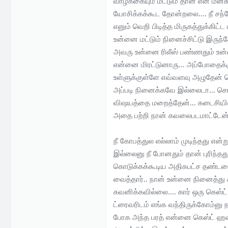
வாழ்க்கையும் மட்டும் தான் என் ம
யோசிக்கக்கூட தோன்றலை.... நீ சந
எனும் வெறி பிடித்த மிருகத்துக்கி
உன்னை மட்டும் நினைச்சிட்டு இரு
அவரு உன்னை ரிலீஸ் பண்ணதும் உன
என்னை மிரட்டுனாரு... அப்போதைக்கு 
உள்ளுக்குள்ளே எவ்வளவு அழுதேன் த
அப்படி நினைக்கவே இல்லைடா... சொ
விஷயத்தை மறைத்தேன்... கடைசியி
அதை பற்றி நான் கவலைபடமாட்டேன்..
நீ கோபத்துல எல்லாம் முடிந்தது என்
இல்லைனு நீ போனதும் தான் புரிந்த
கொடுக்கக்கூடிய அதிகபட்ச தண்டன
வைத்தார்.. நான் உன்னை நினைத்து
கவனிக்கவில்லை.... கார் ஒரு கெஸ்ட் 
ட்ரைவரிடம் எங்க வந்திருக்கோம்னு
போக அந்த பரத் என்னை கெஸ்ட் ஹவு