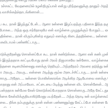
்திருக்காது என்று அவன் மனம் கலங்கி நின்றது...
சகட்ட வேதனையில் உழன்றிருப்பாள் என்று புரிந்தவனுக்கு தானும் அதற
ை வாசிக்கத்தொடங்கினான்....
குதியை கூட நான் இழந்துட்டேன்... ஆனா உன்னை இழப்பதற்கு பதிலாக இந்த
ல... அந்த ஒரு சந்தோஷமே என் வாழ்க்கை முழுதுக்கும் போதும்.... ஏன
தில்லை... நான் விரும்புகின்ற எதுவும் எனக்கு கிடைத்ததில்லை... உன்
்கவிடாமல் பண்ணிட்டாரு...
கொடுக்குறேன்னு சொன்னப்போ கூட நான் கண்டுக்கல.. ஆனா என் கண் முன்
ஸ் இருந்ததாக காட்டியபோது தான் அவர் நிஜமாகவே உன்னோட வாழ்க்கையை
்தனை கடினமில்லைனு எனக்கு தெரியும்...அந்தநேரம் அவரை தடுத்து உன்
அவரு... அவரு... என்னை அடித்து ரூம்ல அடைச்சிட்டாரு.... நான் உன்
...அதோட... உன்னை பொலிஸ்காரங்க அடிக்கிற ஆடியோவை எனக்கு போட்டு
யாதானு என் அப்பாவோட சட்டையை பிடித்து உன்னை விட சொன்னேன்.. ஆனா... 
யன்றதாக உன்மேல கேஸ் கொடுக்கப்போறதாக சொன்னாரு..அதே கேட்டதும் என
கை கேள்விக்குறியாகிடுமேனு பயந்தேன்.... அந்த நொடி உன் வாழ்க்கைய
.. நீங்க நம்புறதுக்கு நான் என்ன பண்ணனும்னு கேட்டப்போ என்னை மேர