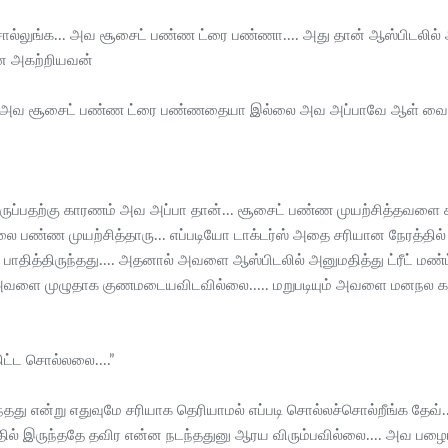
ல்லுங்க... அவ சூசைட் பண்ண ட்ரை பண்ணா.... அது தான் ஆஸ்பிடலில் 
னை அகற்றியவன்
... அவ சூசைட் பண்ண ட்ரை பண்ணதையா இல்லை அவ அப்பாவே ஆள் வைத
இருப்பதற்கு காரணம் அவ அப்பா தான்... சூசைட் பண்ண முயற்சித்தவளை
ண முயற்சித்தாரு... எப்படியோ டாக்டர்ஸ் அதை சரியான நேரத்தில் கண
தித்திருந்தது.... அதனால் அவளை ஆஸ்பிடலில் அனுமதித்து ட்ரீட் மண
ளை முழுதாக குணமடையவிடவில்லை..... மறுபடியும் அவளை மனநல காப்பகத
ட்ட சொல்லலை....”
டந்தது என்று எதுவுமே சரியாக தெரியாமல் எப்படி சொல்லச்சொல்றீங்க 
னதில் இருந்ததே தவிர என்ன நடந்ததுனு ஆரய விரும்பவில்லை.... அவ பழை