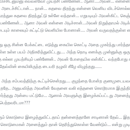
பிச்சிடனும்னு எவ்வளவோ முயற்சி பண்ணேன்.. ஆனா....அவன்... என்னை அடித
்ல அடைச்சிட்டான்.... நான்... கதவை திறந்து என்னை வெளிய விடச்சொல
நேரத்துல கதவை திறந்துட்டு உள்ளே வந்தான்... மறுபடியும் அவன்கிட்ட 
சி பண்ணேன்... ஆனா அவன் என்னை அடிச்சான்...அவன் நிறுத்தாமல் அடிக்கவ
ும் காலையும் கட்டிட்டு வெளியில போனான்.... அவன் வருவதற்குள்ள எப்ப
்து ஒரு சின்ன பேக்கட்டை எடுத்து கையில கொட்டி அதை முகர்ந்து பார்
குள்ள உள்ள பயம் அதிகரித்துவிட்டது.... அந்த நொடி எனக்கு முன்னுக்கு ஒ
ிந்த எல்லா முயற்சியும் பண்ணேன்.. அவன் போதையில என்கிட்ட வந்தபோத
்க தேவ்வின் கையிலிருந்த டையரி நழுவி கீழே விழுந்தது......
 அந்த சம்பவத்திற்கு கூட்டிச்சென்றது.... குழந்தை போன்ற குணமுட
குகிறதே.. அனுபவித்த அவளின் வேதனை வலி எத்தனை கொடூரமாக இருந்திர
 பார்த்தது அன்பை மட்டுமே... ஆனால் அவளுக்கு இழைக்கப்பட்டது அனைத
ெற்றவரிடமா???
பெரும் கொடுமை இழைத்துவிட்டதாய் தன்னைத்தானே சாடினான் தேவ்..
ுமைகள் அனைத்தும் தான் தெரிந்துகொள்ள வேண்டும்... என்று முடி