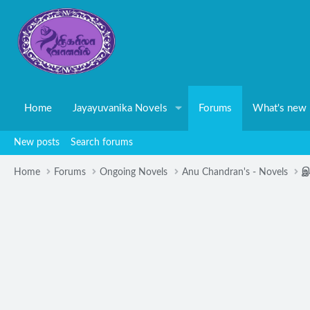
Home
Jayayuvanika Novels
Forums
What's new
New posts
Search forums
Home
Forums
Ongoing Novels
Anu Chandran's - Novels
இ