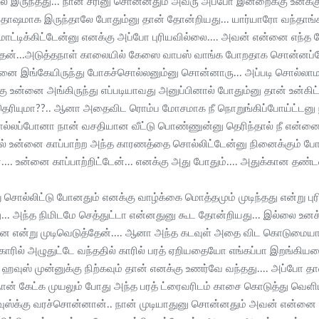
னசுல இருந்தது... நான் சரினு சொன்னதும் அவரு அப்போ இன்றைக்கு உனக்க
்தோஷமாக இருந்தாலே போதும்னு தான் தோன்றியது... யார்யாரோ வந்தாங்
ட்ட மாட்டிக்கிட்டேன்னு எனக்கு அப்போ புரியவில்லை.... அவன் என்னை எந
ந்தேன்...அடுத்தநாள் காலையில் கேஸை வாபஸ் வாங்க போறதாக சொன்னப்
்னை இங்கேயிருந்து போகச்சொல்லனும்னு சொன்னாரு... அப்படி சொல்
உன்னை அங்கிருந்து எப்படியாவது அனுப்பினால் போதும்னு தான் உன்கிட்ட 
ெரியுமா??.. ஆனா அதைவிட ரொம்ப மோசமாக நீ நொறுங்கிப்போய்ட்டனு நீ ப
ல்லப்போனா நான் வசதியான வீட்டு பொண்ணுன்னு தெரிந்தால் நீ என்னை வ
ல் உன்னை காப்பாற்ற அந்த காரணத்தை சொல்லிட்டேன்னு நினைக்கும் ப
.. உன்னை காப்பாற்றிட்டேன்... எனக்கு அது போதும்.... அதுக்கான தண்
று சொல்லிட்டு போனதும் எனக்கு வாழ்க்கை மொத்தமும் முடிந்தது என்று புரி
து... அந்த நிமிடமே செத்துட்டா என்னதுனு கூட தோன்றியது... இல்லை உன
ை என்று முடிவெடுத்தேன்.... ஆனா அந்த கடவுள் அதை விட கொடுமைய
 காரில் அழுதுட்டே வந்ததில் காரில் பரத் ஏறியதையோ எங்கப்பா இறங
ஹவுஸ் முன்னுக்கு நிற்கவும் தான் எனக்கு உணர்வே வந்தது.... அப்போ தான் 
 நான் கேட்க முயலும் போது அந்த பரத் ட்ரைவரிடம் காசை கொடுத்து வெள
ஸ்க்கு வரச்சொன்னான்.. நான் முடியாதுனு சொன்னதும் அவன் என்னை வல