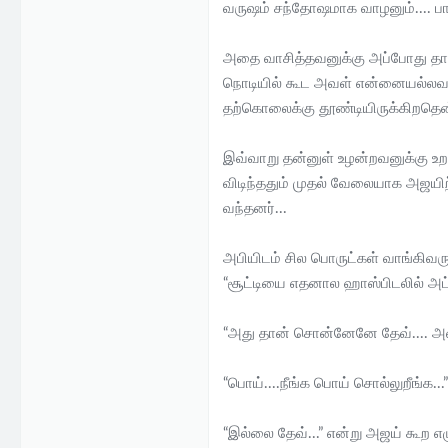
வருஷம் சந்தோஷமாக வாழனும்.... பாய்ட
அதை வாசித்தவனுக்கு அப்போது தான் 
நொடியில் கூட அவள் என்னையல்லவா 
தற்கொலைக்கு தூண்டியிருக்கிறதென்
இவ்வாறு தன்னுள் உழன்றவனுக்கு உ
விடிந்ததும் முதல் வேலையாக அஜயிற
வந்தனர்...
அபியிடம் சில பொருட்கள் வாங்கிவ
“சூட்டியை எதனால ஹாஸ்பிடலில் அட்
“அது தான் சொன்னேனே தேவ்.... அவ
“பொய்....நீங்க பொய் சொல்லுறீங்க...”
“இல்லை தேவ்...” என்று அஜய் கூற