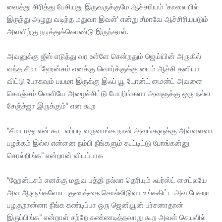
வைத்து சிரித்து பேசியது இருவருக்குமே ஆச்சரியம் ‘காலையில்
இருந்து அழுது வடிந்த மதுவா இவள்' என்று சீமாவே ஆச்சிரியபடும்
அளவிற்கு நடித்துக்கொண்டு இருந்தாள்.
அவனுக்கு ஜீஸ் எடுத்து வர உள்ளே சென்றதும் ஜெய்யின் அருகில்
வந்த சீமா “ஹேன்சம் எனக்கு வொர்க்குக்கு டைம் ஆச்சி தனியா
விட்டு போகவும் பயமா இருக்கு இஃப் யூ டோன்ட் மைன்ட் அவளை
கொஞ்சம் வெளியே அழைச்சிட்டு போறிங்களா அவளுக்கு ஒரு நல்ல
சேஞ்ச்ஜா இருக்கும்” என கூற
“சீமா மது என் கூட எப்படி வருவாங்க நான் அவங்களுக்கு அவ்வளவா
பழக்கம் இல்ல என்னை நம்பி நீங்களும் கூட்டிட்டு போங்கன்னு
சொல்றிங்க” என்றான் வியப்பாக
“ஹேன்டசம் எனக்கு மதுவ பத்தி நல்லா தெரியும் ஃபர்ஸ்ட் சைட்லயே
அவ ஆளுங்களோட குணத்தை சொல்லிடுவா உங்ககிட்ட அவ பேசுறா
பழகுறான்னா நீங்க கண்டிப்பா ஒரு ஜெனியூன் பர்சனாதான்
இருப்பிங்க” என்றாள் சற்றே கண்ணடித்தவாறு கூற அவள் செயலில்