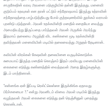
சாருகேஷின் வரவு அவனை படுகுழியில் தள்ளி இருந்தது. மனைவி
குடும்பம் உறவுகள் என தான் மட்டும் சந்தோஷமாய் இருந்து உத்ராவின்
சந்தோஷத்தை பாழ்படுத்தியது போல் குற்றவுணர்வில் தூக்கம் வராமல்
புரண்டு படுத்தான். அவன் உறக்கமின்றி மனதில் எதையோ வைத்து
அமைதியற்று இருப்பதை பார்த்தவள் அவன் அருகில் அமர்ந்து
இதமாய் தலையை அழுத்தி விட கண்களை மூடி உறக்கமின்றி
தவித்தவன் மனைவியின் மடியில் தலைவைத்து அறுதல் தேடினான்.
கவியின் விரல்கள் கேஷவின் தலையினை வருடிக்கொடுக்க
சுமையாய் இருந்த மனதில் கொஞ்சம் இதம் பரவியது மனைவியின்
கைகளை எடுத்து கண்ணத்தில் வைத்தவன் அதை இதழ்களுக்கு
இடம் மாற்றினான்.
“என்னங்க ஏன் இப்படி ரெஸ்ட்லெஸ்ஸா இருக்கிங்க ஏதாவது
பிர்ச்சனையா ?.” என்று அவனிடம் வினவ அவள் மடியில் இருந்து
எழுந்தவன் அவள் கைகளை எடுத்து தன் நெஞ்சினுள் புதைத்து
கொண்டான்.