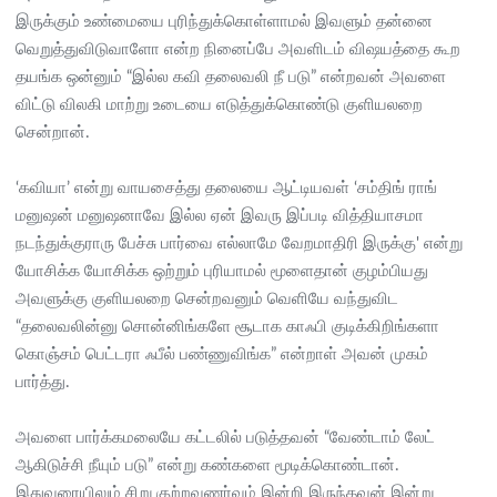
இருக்கும் உண்மையை புரிந்துக்கொள்ளாமல் இவளும் தன்னை
வெறுத்துவிடுவாளோ என்ற நினைப்பே அவளிடம் விஷயத்தை கூற
தயங்க ஒன்னும் “இல்ல கவி தலைவலி நீ படு” என்றவன் அவளை
விட்டு விலகி மாற்று உடையை எடுத்துக்கொண்டு குளியலறை
சென்றான்.
‘கவியா’ என்று வாயசைத்து தலையை ஆட்டியவள் ‘சம்திங் ராங்
மனுஷன் மனுஷனாவே இல்ல ஏன் இவரு இப்படி வித்தியாசமா
நடந்துக்குராரு பேச்சு பார்வை எல்லாமே வேறமாதிரி இருக்கு' என்று
யோசிக்க யோசிக்க ஒற்றும் புரியாமல் மூளைதான் குழம்பியது
அவளுக்கு குளியலறை சென்றவனும் வெளியே வந்துவிட
“தலைவலின்னு சொன்னிங்களே சூடாக காஃபி குடிக்கிறிங்களா
கொஞ்சம் பெட்டரா ஃபீல் பண்ணுவிங்க” என்றாள் அவன் முகம்
பார்த்து.
அவளை பார்க்கமலையே கட்டலில் படுத்தவன் “வேண்டாம் லேட்
ஆகிடுச்சி நீயும் படு” என்று கண்களை மூடிக்கொண்டான்.
இதுவரையிலும் சிறு குற்றவுணர்வும் இன்றி இருந்தவன் இன்று