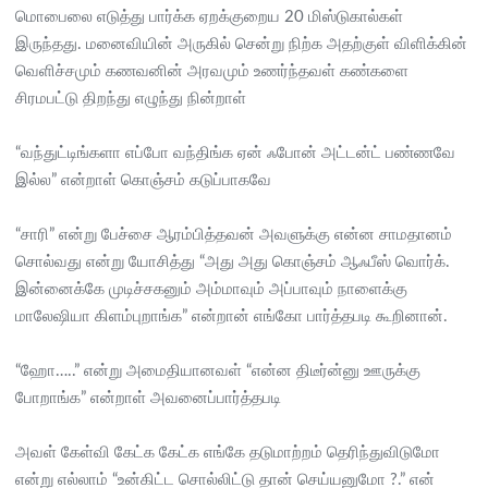
மொபைலை எடுத்து பார்க்க ஏறக்குறைய 20 மிஸ்டுகால்கள்
இருந்தது. மனைவியின் அருகில் சென்று நிற்க அதற்குள் விளிக்கின்
வெளிச்சமும் கணவனின் அரவமும் உணர்ந்தவள் கண்களை
சிரமபட்டு திறந்து எழுந்து நின்றாள்
“வந்துட்டிங்களா எப்போ வந்திங்க ஏன் ஃபோன் அட்டன்ட் பண்ணவே
இல்ல” என்றாள் கொஞ்சம் கடுப்பாகவே
“சாரி” என்று பேச்சை ஆரம்பித்தவன் அவளுக்கு என்ன சாமதானம்
சொல்வது என்று யோசித்து “அது அது கொஞ்சம் ஆஃபீஸ் வொர்க்.
இன்னைக்கே முடிச்சகனும் அம்மாவும் அப்பாவும் நாளைக்கு
மாலேஷியா கிளம்புறாங்க” என்றான் எங்கோ பார்த்தபடி கூறினான்.
“ஹோ…..” என்று அமைதியானவள் “என்ன திடீர்ன்னு ஊருக்கு
போறாங்க” என்றாள் அவனைப்பார்த்தபடி
அவள் கேள்வி கேட்க கேட்க எங்கே தடுமாற்றம் தெரிந்துவிடுமோ
என்று எல்லாம் “உன்கிட்ட சொல்லிட்டு தான் செய்யனுமோ ?.” என்