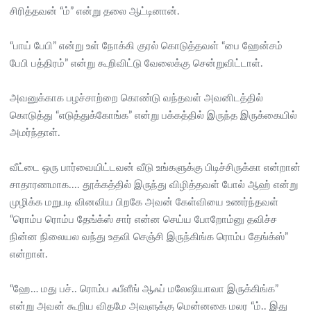
சிரித்தவன் “ம்” என்று தலை ஆட்டினான்.
“பாய் பேபி” என்று உள் நோக்கி குரல் கொடுத்தவள் “பை ஹேன்சம்
பேபி பத்திரம்” என்று கூறிவிட்டு வேலைக்கு சென்றுவிட்டாள்.
அவனுக்காக பழச்சாற்றை கொண்டு வந்தவள் அவனிடத்தில்
கொடுத்து “எடுத்துக்கோங்க” என்று பக்கத்தில் இருந்த இருக்கையில்
அமர்ந்தாள்.
வீட்டை ஒரு பார்வையிட்டவன் வீடு உங்களுக்கு பிடிச்சிருக்கா என்றான்
சாதாரணமாக.... தூக்கத்தில் இருந்து விழித்தவள் போல் ஆஹ் என்று
முழிக்க மறுபடி வினவிய பிறகே அவன் கேள்வியை உணர்ந்தவள்
“ரொம்ப ரொம்ப தேங்க்ஸ் சார் என்ன செய்ய போறோம்னு தவிச்ச
நின்ன நிலையல வந்து உதவி செஞ்சி இருந்கிங்க ரொம்ப தேங்க்ஸ்”
என்றாள்.
“ஹே… மது பச்.. ரொம்ப ஃபீளீங் ஆஃப் மலேஷியாவா இருக்கிங்க”
என்று அவன் கூறிய விதமே அவளுக்கு மென்னகை மலர “ம்.. இது