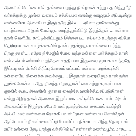
அவளின் செய்கையில் தன்னை மறந்து நின்றவன் சற்று சுதாரித்து “நீ
வர்றத்துக்கு முன்ன வரையும் சத்தியமா எனக்கு வாழனும் அப்படின்னு
எண்ணமோ ஆசையோ இருந்ததே இல்ல.... ஏனோ தானோன்னு
வாழ்க்கைய அதன் போக்குல வாழ்ந்துக்கிட்டு இருந்தேன் ... என்னை
நான் வெளியே காட்டிக்கிட்டதும் இல்லை டீ... எல்லாம் நடந்தது எப்போ
தெரியுமா என் வாழ்க்கையில் நான் முதல்முதலா உன்னை பார்த்த
பிறகு தான்.... ஏதோ நீ மேஜிக் போல வந்த உன்னை பார்த்ததும் நான்
என் கஷ்டம் எல்லாம் மறந்தேன் சத்தியமா இதுவரை ஞாபகம் வந்ததே
இல்லடி உன் பேச்சி சிரிப்பு கோவம் எல்லாம் என்னை மறக்கடிச்சி
உன்னையே நினைக்க வைச்சது..... இதுநாள் வரையிலும் நான் நல்ல
தூங்கினேன்னா அது நீ வந்த பிறகுதான்” என சற்று கரகரப்பான
குரலில் கூற., அவனின் குரளை வைத்தே உணர்ச்சிவசப்படுகிறான்
என்று அறிந்தவள் அவனை இறுக்கமாக கட்டிக்கொண்டாள். அவள்
அணைப்பில் இருந்தபடியே அவள் முகத்தினை கையால் உயர்த்தி
அல்லி மலர் கண்களை நோக்கியவன் “நான் உண்மைய சொல்றேன்
ஆட்டோபாம் நீ என்னைவிட்டு போயிட்டா நிச்சயமா அந்த நொடி என்
உயிர் உன்னை தேடி பறந்து வந்திடும் டீ” என்றான் உணர்வுபூர்வமாக......