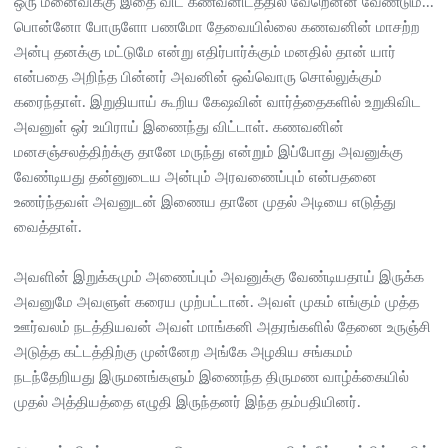
ஒரு மனைவிக்கு இதை விட கணவனிடத்தில் வேறென்ன வேண்டும்...
பொன்னோ போருளோ பணமோ தேவையில்லை கணவனின் மாசற்ற
அன்பு தனக்கு மட்டுமே என்று எதிர்பார்க்கும் மனதில் தான் யார்
என்பதை அறிந்த பின்னர் அவனின் ஒவ்வொரு சொல்லுக்கும்
கரைந்தாள். இறுதியாய் கூறிய கேஷவின் வார்த்தைகளில் உறுகிவிட
அவனுள் ஒர் உயிராய் இணைந்து விட்டாள். கணவனின்
மனசஞ்சலத்திற்க்கு தானே மருந்து என்றும் இப்போது அவனுக்கு
வேண்டியது தன்னுடைய அன்பும் அரவணைப்பும் என்பதனை
உணர்ந்தவள் அவனுடன் இணைய தானே முதல் அடியை எடுத்து
வைத்தாள்.
அவளின் இறுக்கமும் அணைப்பும் அவனுக்கு வேண்டியதாய் இருக்க
அவனுமே அவளுள் கரைய முற்பட்டான். அவள் முகம் எங்கும் முத்த
ஊர்வலம் நடத்தியவன் அவள் மாங்கனி அதரங்களில் தேனை உருஞ்சி
அடுத்த கட்டத்திற்கு முன்னேற அங்கே அழகிய சங்கமம்
நடந்தேறியது இருமனங்களும் இணைந்த திருமண வாழ்க்கையில்
முதல் அத்தியத்தை எழுதி இருந்தனர் இந்த தம்பதியினர்.