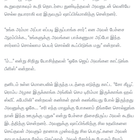
கூறுவதாகவும் கூறி தொடர்பை துண்டித்தவள் அவனுடன் வெளியே
செல்ல தயாராகி வர இருவரும் ஷாப்பிங்மாலிற்கு சென்றனர்.
“உங்க அம்மா அப்பா எப்படி இருப்பாங்க சார்”. என அவள் பேச்சை
ஆரம்பிக்க., “உங்களுக்கு அவங்கள பாக்கணுமா அப்போ இந்த
சார்லாம் சொல்லாம பெயர் சொல்லி கூப்பிடுங்க மது” என்றான்.
“ம்…” என்று சிறிது யோசித்தவள் “ஒகே ஜெய் அவங்கள காட்டுங்க
பீளிஸ்” என்றாள்.
தனிடம் உள்ள மொபைலில் இருந்த படத்தை எடுத்து காட்ட “சோ கீயூட்
ரொம்ப அழகா இருக்காங்க அங்கிள் செம டிரிம்மா இருக்காங்க ஹவ்
ஸ்வீட் ஃபேமிலி” என்றவள் கண்கள் தான் கலங்கியது போல் இருந்தது
அவனுக்கு ஓகே… “சரி எந்த மாலுக்கு போகலாம் நீங்களே சொல்லுங்க
நான் இந்த ஊருக்கு புதுசு” என்று பேச்சை திசைதிருப்ப அவள் கூறிய
இடத்திற்கு சென்றனர். அவனுக்கு ஷாப்பிங்கிற்கு சில உதவிகளை
செய்தவள் அவளும் தானாக முன்வந்து சில பொருட்களை அவன்
தாயாருக்காக தேர்வு செய்தாள். அவள் சோர்ந்து போகும் நேரம்