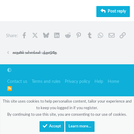
26
Trebuchet MS
Post reply
Verdana
Facebook
X
Bluesky
LinkedIn
Reddit
Pinterest
Tumblr
WhatsApp
Email
Link
Share:
காதலில் உள்ளங்கள் பந்தாடுதே
Contact us
Terms and rules
Privacy policy
Help
Home
R
S
S
This site uses cookies to help personalise content, tailor your experience and
to keep you logged in if you register.
By continuing to use this site, you are consenting to our use of cookies.
Accept
Learn more…