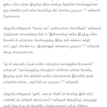
ஓகே பாக்க நல்லா இருக்கு நீங்க எனக்கு தேங்க்ஸ் சொல்லனும்னா
ஒரு ரெண்டு நாள் உங்க வொர்க்கு லீவ் சொல்ல முடியுமா ?.” என்றான்
பீடிகையாக
சற்று யோசித்தவள் “வொய் நாட் கண்ஃபார்மா சொல்றேன்” என்றவள்
அதற்கான காரணத்தை கேட்க “இன்னைக்கு ஊர்ல இருந்து எங்க
பேரண்ட்ஸ் வர்றாங்க அவங்களுக்கு இந்த ஊர் எல்லாம் சுத்தி
காட்டனும் அவங்க கூட இருக்கனும் உங்களால முடியுமா ?.” என்றான்
வெகு சாதாரணமாக.
“தட்ஸ் வொண்டர்ஃபுல் எப்போ வர்றாங்க சொல்லுங்க போகலாம்”
என்றவள் “அவங்களுக்கு கொஞ்சம் பர்ச்சேஸ் பண்ண வேண்டி
இருக்கு தம்பி சில திங்க்ஸ் வாங்க சொன்னான் இவினிங் தான்
வர்றாங்க என்கூட ஷாப்பிங் வர முடியுமா ?.” என்றான்.
சற்று யோசித்தவள் “ஜஸ்ட் ஃபைவ் மினிட்ஸ் சீமாக்கு இன்பார்ம்
பண்ணிட்டு வர்றேன் கிளம்பளாம்” என்றவள் தோழிக்கு அழைத்து
தான் ஜெயந்துடன் வெளியே செல்வதாகவும் வந்து மீதியை