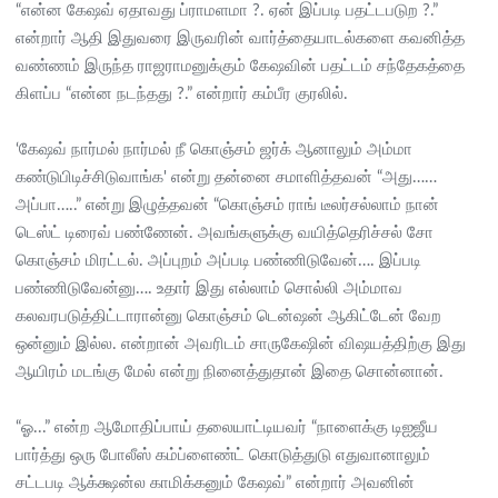
“என்ன கேஷவ் ஏதாவது ப்ராமளமா ?. ஏன் இப்படி பதட்டபடுற ?.”
என்றார் ஆதி இதுவரை இருவரின் வார்த்தையாடல்களை கவனித்த
வண்ணம் இருந்த ராஜராமனுக்கும் கேஷவின் பதட்டம் சந்தேகத்தை
கிளப்ப “என்ன நடந்தது ?.” என்றார் கம்பீர குரலில்.
‘கேஷவ் நார்மல் நார்மல் நீ கொஞ்சம் ஜர்க் ஆனாலும் அம்மா
கண்டுபிடிச்சிடுவாங்க' என்று தன்னை சமாளித்தவன் “அது……
அப்பா…..” என்று இழுத்தவன் “கொஞ்சம் ராங் டீலர்சல்லாம் நான்
டெஸ்ட் டிரைவ் பண்ணேன். அவங்களுக்கு வயித்தெரிச்சல் சோ
கொஞ்சம் மிரட்டல். அப்புறம் அப்படி பண்ணிடுவேன்…. இப்படி
பண்ணிடுவேன்னு…. உதார் இது எல்லாம் சொல்லி அம்மாவ
கலவரபடுத்திட்டாரான்னு கொஞ்சம் டென்ஷன் ஆகிட்டேன் வேற
ஒன்னும் இல்ல. என்றான் அவரிடம் சாருகேஷின் விஷயத்திற்கு இது
ஆயிரம் மடங்கு மேல் என்று நினைத்துதான் இதை சொன்னான்.
“ஓ...” என்ற ஆமோதிப்பாய் தலையாட்டியவர் “நாளைக்கு டிஐஜீய
பார்த்து ஒரு போலீஸ் கம்ப்ளைண்ட் கொடுத்துடு எதுவானாலும்
சட்டபடி ஆக்க்ஷன்ல காமிக்கனும் கேஷவ்” என்றார் அவனின்