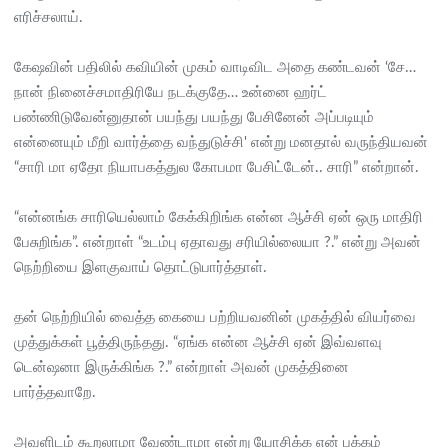
எரிச்சலாய்.
கேஷவின் பதிலில் கவியின் முகம் வாடிவிட அதை கண்டவன் ‘சே…
நான் நினைச்சமாதிரியே நடக்குதே… உன்னை ஹர்ட்
பண்ணிடுவேன்னுதான் பயந்து பயந்து பேசினேன் அப்படியும்
என்னையும் மீறி வார்த்தை வந்துடுச்சி' என்று மனதால் வருந்தியவன்
“சாரி மா ஏதோ நியாபகத்துல கோபமா பேசிட்டேன்.. சாரி” என்றான்.
“என்னங்க சாரியெல்லாம் கேக்கிறிங்க என்ன ஆச்சி ஏன் ஒரு மாதிரி
பேசுறிங்க”. என்றாள் “உடம்பு ஏதாவது சரியில்லையா ?.” என்று அவன்
நெற்றியை இளகுவாய் தொட்டுபார்த்தாள்.
தன் நெற்றியில் வைத்த கையை பற்றியவனின் முகத்தில் வியர்வை
முத்துக்கள் பூத்திருந்தது. “ஏங்க என்ன ஆச்சி ஏன் இவ்வளவு
டென்ஷனா இருக்கிங்க ?.” என்றாள் அவன் முகத்தினை
பார்த்தவாறே.
அவளிடம் கூறலாமா வேண்டாமா என்று யோசிக்க என் பக்கம்