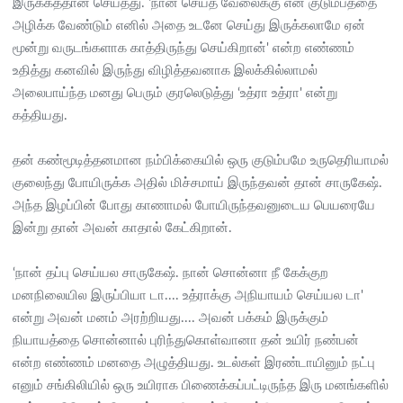
இருக்கத்தான் செய்தது. ‘நான் செய்த வேலைக்கு என் குடும்பத்தை
அழிக்க வேண்டும் எனில் அதை உடனே செய்து இருக்கலாமே ஏன்
மூன்று வருடங்களாக காத்திருந்து செய்கிறான்' என்ற எண்ணம்
உதித்து கனவில் இருந்து விழித்தவனாக இலக்கில்லாமல்
அலைபாய்ந்த மனது பெரும் குரலெடுத்து ‘உத்ரா உத்ரா' என்று
கத்தியது.
தன் கண்மூடித்தனமான நம்பிக்கையில் ஒரு குடும்பமே உருதெரியாமல்
குலைந்து போயிருக்க அதில் மிச்சமாய் இருந்தவன் தான் சாருகேஷ்.
அந்த இழப்பின் போது காணாமல் போயிருந்தவனுடைய பெயரையே
இன்று தான் அவன் காதால் கேட்கிறான்.
‘நான் தப்பு செய்யல சாருகேஷ். நான் சொன்னா நீ கேக்குற
மனநிலையில இருப்பியா டா.... உத்ராக்கு அநியாயம் செய்யல டா'
என்று அவன் மனம் அரற்றியது.... அவன் பக்கம் இருக்கும்
நியாயத்தை சொன்னால் புரிந்துகொள்வானா தன் உயிர் நண்பன்
என்ற எண்ணம் மனதை அழுத்தியது. உடல்கள் இரண்டாயினும் நட்பு
எனும் சங்கிலியில் ஒரு உயிராக பிணைக்கப்பட்டிருந்த இரு மனங்களில்