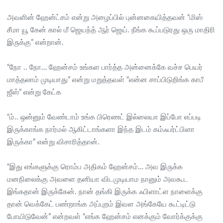
அவளின் ஹேன்ட்சம் என்று அழைப்பில் புன்னகையித்தவன் “மிஸ்
சீமா யூ கேன் கால் மீ ஜெயந்த் ஆர் ஜெய். நீங்க கூப்படுரது ஒரு மாதிரி
இருக்கு” என்றான்.
“நோ .. நோ… ஹேன்சம் உங்கள பார்த்த அன்னைக்கே வச்ச பெயர்
மாத்தலாம் முடியாது” என்று மறுத்தவள் “என்ன சாப்பிடுறிங்க காபீ
ஜீஸ்” என்று கேட்க
“ம்.. ஒன்னும் வேண்டாம் உங்க பிரெணட் இல்லையா இப்போ எப்படி
இருக்காங்க நார்மல் ஆகிட்டாங்களா இந்த இடம் கம்ஃபர்ட்பிளா
இருக்கா” என்று விசாரித்தான்.
“இது எங்களுக்கு ரொம்ப அதிகம் ஹேன்சம்… அவ இருக்க
மனநிலைக்கு அவளை தனியா விடமுடியாம நானும் அவகூட
இங்கதான் இருக்கேன். நான் தங்கி இருக்க ஃபிளாட்ள நாளைக்கு
தான் வெக்கேட் பண்றாங்க அப்புறம் இவள அங்கேயே கூட்டிட்டு
போயிடுவேன்” என்றவள் “எங்க ஹேன்சம் எனக்கும் வோர்க்குக்கு