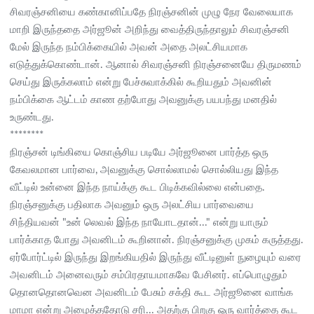
சிவரஞ்சனியை கண்கானிப்பதே நிரஞ்சனின் முழு நேர வேலையாக
மாறி இருந்ததை அர்ஜூன் அறிந்து வைத்திருந்தாலும் சிவரஞ்சனி
மேல் இருந்த நம்பிக்கையில் அவன் அதை அலட்சியமாக
எடுத்துக்கொண்டான். ஆனால் சிவரஞ்சனி நிரஞ்சனையே திருமணம்
செய்து இருக்கலாம் என்று பேச்சுவாக்கில் கூறியதும் அவனின்
நம்பிக்கை ஆட்டம் காண தற்போது அவனுக்கு பயபந்து மனதில்
உருண்டது.
********
நிரஞ்சன் டிங்கியை கொஞ்சிய படியே அர்ஜூனை பார்த்த ஒரு
கேவலமான பார்வை, அவனுக்கு சொல்லாமல் சொல்லியது இந்த
வீட்டில் உன்னை இந்த நாய்க்கு கூட பிடிக்கவில்லை என்பதை.
நிரஞ்சனுக்கு பதிலாக அவனும் ஒரு அலட்சிய பார்வையை
சிந்தியவன் "உன் லெவல் இந்த நாயோடதான்..." என்று யாரும்
பார்க்காத போது அவனிடம் கூறினான். நிரஞ்சனுக்கு முகம் கருத்தது.
ஏர்போர்ட்டில் இருந்து இறங்கியதில் இருந்து வீட்டினுள் நுழையும் வரை
அவனிடம் அனைவரும் சம்பிரதாயமாகவே பேசினர். எப்பொழுதும்
தொனதொனவென அவனிடம் பேசும் சக்தி கூட அர்ஜூனை வாங்க
மாமா என்று அழைத்ததோடு சரி... அதற்கு பிறகு ஒரு வார்த்தை கூட