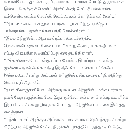
கம்பனியோட இன்னொரு பிரான்ச் கட்ட ப்ளான் போட்டு இருக்காங்க
இல்ல... அதுக்கு சிமெண்ட் அண்ட் அதர் மெட்டீரியல்ஸ் எங்க
கம்பெனில வாங்க சொல்லி கொட்டேஷன் கொடுக்க வந்தேன்..."
"அப்படிங்களா... என்னுடைய ப்ரண்ட் தான் அந்த ப்ராஜெக்ட
பாக்கராங்க... நான் உங்கள பத்தி சொல்லரேன்..."
"இல்ல அர்ஜூன்... அது கண்டிப்பா கிடைச்சிடும்...
ரெக்கமன்டேஷன்லா வேண்டாம்..." என்று அவசரமாக கூறியவன்
எப்படி விஷயத்தை ஆரம்பிப்பது என தயங்கினான்.
"நீங்க சிவசக்தி பாட்டிக்கு எப்படி பேரன்... இரண்டு நாளைக்கு
முன்னாடி நான் அங்க வந்து இருந்தேனே... உங்கள பார்க்கவே
இல்லையே..." என்று கேட்டான் அர்ஜூன் புதியவனை பற்றி அறிந்து
கொள்ளும் ஆவலில்.
"நான் சிவரஞ்சனியோட அத்தை பையன் அர்ஜூன்... உங்க பார்வை
தான் வேற ஒருத்தங்க மேல இருநதுச்சே... என்னலாம் எப்படி கவனிச்சு
இருப்பீங்க..." என்று நிரஞ்சன் கேட்டதும் அர்ஜூன் ஈஈஈ என இளித்து
வைத்தான்.
"ரஞ்சிய சைட் அடிச்சது அவ்வளவு பச்சையாவா தெரிஞ்சது..." என்று
சிரித்தபடி அர்ஜூன் கேட்க, நிரஞ்சன் முகத்தில் மருந்துக்கும் அந்த