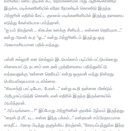
வாங்கிய டீயை குடிக்க கூட நேரமில்லாமல் அது ஆறிக்கொண்டு
இருக்க, மடிக்கணினியில் ஏதோ நோண்டிக் கொண்டு இருந்த
அர்ஜூன் எதிரில் கேட்ட குரலால் மடிக்கணினியில் இருந்து தலையை
எடுத்து கேள்வியாக பார்த்தான்.
"ஐ யம் நிரஞ்சன்... ஸ்கூல்ல உனக்கு சீனியர்... என்னை தெரியுமா..."
என்று அவன் கூற "ஓ..." என்று அர்ஜூனிடம் இருந்து ஒரு
அசுவாரசியமான பதில் வந்தது.
பள்ளி கல்லூரி என செல்லும் இடமெல்லாம் படிப்பில் மட்டுமல்லாது
விளையாட்டு, நடனம் என தன் முத்திரையை பதித்துவிட்டு
வந்தவனுக்கு 'உன்னை தெரியும்' என்று ஒருவன் வந்து நின்றது
பெரியவிஷயமாக படவில்லை.
"சிவசக்தி பாட்டியோட பேரன்..." என்று கூறி தன்னை மீண்டும்
அறிமுகப்படுத்தி கொண்டவன் எதிரில் இருந்த இருக்கையில்
அமர்ந்தான்.
" அப்படிங்களா...?" இப்போது அர்ஜூனின் குரலில் ஆர்வம் இருந்தது.
"நைஸ் டூ மீட் யு... என்ன இந்த பக்கம்..." என்றவன் சம்பிரதாயமாக
கைநீட்ட அதை பிடித்து குளுக்கிய நிரஞ்சன், "கோயம்புத்தூர்ல இந்த