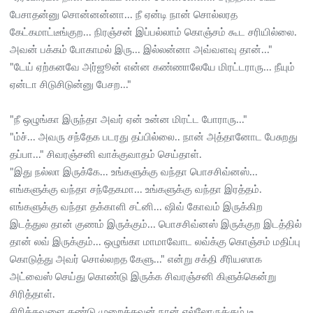
பேசாதன்னு சொன்னன்னா... நீ ஏன்டி நான் சொல்லரத
கேட்கமாட்டீங்குற... நிரஞ்சன் இப்பல்லாம் கொஞ்சம் கூட சரியில்லை.
அவன் பக்கம் போகாமல் இரு... இல்லன்னா அவ்வளவு தான்..."
"டேய் ஏற்கனவே அர்ஜூன் என்ன கண்ணாலேயே மிரட்டராரு... நீயும்
ஏன்டா சிடுசிடுன்னு பேசற..."
"நீ ஒழுங்கா இருந்தா அவர் ஏன் உன்ன மிரட்ட போராரு..."
"ம்ச்... அவரு சந்தேக படரது தப்பில்லை.. நான் அத்தானோட பேசுறது
தப்பா..." சிவரஞ்சனி வாக்குவாதம் செய்தாள்.
"இது நல்லா இருக்கே... உங்களுக்கு வந்தா பொசசிவ்னஸ்...
எங்களுக்கு வந்தா சந்தேகமா... உங்களுக்கு வந்தா இரத்தம்.
எங்களுக்கு வந்தா தக்காளி சட்னி... ஷிவ் கோவம் இருக்கிற
இடத்துல தான் குணம் இருக்கும்... பொசசிவ்னஸ் இருக்குற இடத்தில்
தான் லவ் இருக்கும்... ஒழுங்கா மாமாவோட லவ்க்கு கொஞ்சம் மதிப்பு
கொடுத்து அவர் சொல்லறத கேளு..." என்று சக்தி சீரியஸாக
அட்வைஸ் செய்து கொண்டு இருக்க சிவரஞ்சனி கிளுக்கென்று
சிரித்தாள்.
சிரித்தவளை கண்டு முறைத்தவன் நான் எல்லோருக்கும் டீ