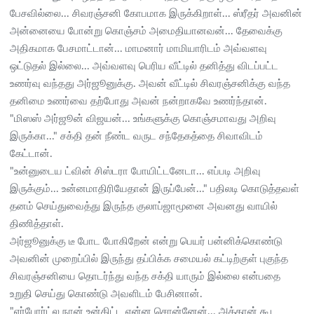
பேசவில்லை... சிவரஞ்சனி கோபமாக இருக்கிறாள்... ஸ்ரீதர் அவனின்
அன்னையை போன்று கொஞ்சம் அமைதியானவன்... தேவைக்கு
அதிகமாக பேசமாட்டான்... மாமனார் மாமியாரிடம் அவ்வளவு
ஒட்டுதல் இல்லை... அவ்வளவு பெரிய வீட்டில் தனித்து விடப்பட்ட
உணர்வு வந்தது அர்ஜூனுக்கு. அவன் வீட்டில் சிவரஞ்சனிக்கு வந்த
தனிமை உணர்வை தற்போது அவன் நன்றாகவே உணர்ந்தான்.
"மிஸஸ் அர்ஜூன் விஜயன்... உங்களுக்கு கொஞ்சமாவது அறிவு
இருக்கா..." சக்தி தன் நீண்ட வருட சந்தேகத்தை சிவாவிடம்
கேட்டான்.
"உன்னுடைய ட்வின் சிஸ்டரா போயிட்டனேடா... எப்படி அறிவு
இருக்கும்... உன்னமாதிரியேதான் இருப்பேன்..." பதிலடி கொடுத்தவள்
தனம் செய்துவைத்து இருந்த குலாப்ஜாமூனை அவனது வாயில்
திணித்தாள்.
அர்ஜூனுக்கு டீ போட போகிறேன் என்று பெயர் பன்னிக்கொண்டு
அவனின் முறைப்பில் இருந்து தப்பிக்க சமையல் கட்டிற்குள் புகுந்த
சிவரஞ்சனியை தொடர்ந்து வந்த சக்தி யாரும் இல்லை என்பதை
உறுதி செய்து கொண்டு அவளிடம் பேசினான்.
"ஏர்போர்ட்ல நான் உன்கிட்ட என்ன சொன்னேன்... அத்தான் கூட