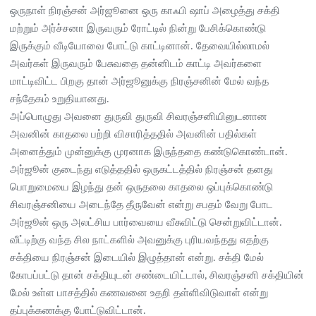
ஒருநாள் நிரஞ்சன் அர்ஜூனை ஒரு காஃபி ஷாப் அழைத்து சக்தி
மற்றும் அர்ச்சனா இருவரும் ரோட்டில் நின்று பேசிக்கொண்டு
இருக்கும் வீடியோவை போட்டு காட்டினான். தேவையில்லாமல்
அவர்கள் இருவரும் பேசுவதை தன்னிடம் காட்டி அவர்களை
மாட்டிவிட்ட பிறகு தான் அர்ஜூனுக்கு நிரஞ்சனின் மேல் வந்த
சந்தேகம் உறுதியானது.
அப்பொழுது அவனை துருவி துருவி சிவரஞ்சனியினுடனான
அவனின் காதலை பற்றி விசாரித்ததில் அவனின் பதில்கள்
அனைத்தும் முன்னுக்கு முரனாக இருந்ததை கண்டுகொண்டான்.
அர்ஜூன் குடைந்து எடுத்ததில் ஒருகட்டத்தில் நிரஞ்சன் தனது
பொறுமையை இழந்து தன் ஒருதலை காதலை ஒப்புக்கொண்டு
சிவரஞ்சனியை அடைந்தே தீருவேன் என்று சபதம் வேறு போட
அர்ஜூன் ஒரு அலட்சிய பார்வையை வீசுவிட்டு சென்றுவிட்டான்.
வீட்டிற்கு வந்த சில நாட்களில் அவனுக்கு புரியவந்தது எதற்கு
சக்தியை நிரஞ்சன் இடையில் இழுத்தான் என்று. சக்தி மேல்
கோபப்பட்டு தான் சக்தியுடன் சண்டையிட்டால், சிவரஞ்சனி சக்தியின்
மேல் உள்ள பாசத்தில் கணவனை உதறி தள்ளிவிடுவாள் என்று
தப்புக்கணக்கு போட்டுவிட்டான்.