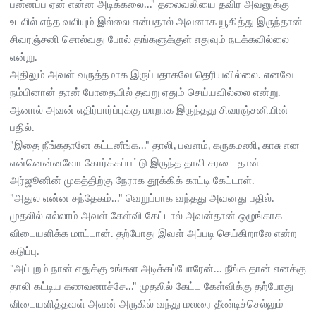
பன்னப்ப ஏன் என்ன அடிக்கலை..." தலைவலியை தவிர அவனுக்கு
உடலில் எந்த வலியும் இல்லை என்பதால் அவனாக யூகித்து இருந்தான்
சிவரஞ்சனி சொல்வது போல் தங்களுக்குள் எதுவும் நடக்கவில்லை
என்று.
அதிலும் அவள் வருத்தமாக இருப்பதாகவே தெரியவில்லை. எனவே
நம்பினான் தான் போதையில் தவறு ஏதும் செய்யவில்லை என்று.
ஆனால் அவன் எதிர்பார்ப்புக்கு மாறாக இருந்தது சிவரஞ்சனியின்
பதில்.
"இதை நீங்கதானே கட்டனீங்க..." தாலி, பவளம், கருகமணி, காசு என
என்னென்னவோ கோர்க்கப்பட்டு இருந்த தாலி சரடை தான்
அர்ஜூனின் முகத்திற்கு நேராக தூக்கிக் காட்டி கேட்டாள்.
"அதுல என்ன சந்தேகம்..." வெறுப்பாக வந்தது அவனது பதில்.
முதலில் எல்லாம் அவள் கேள்வி கேட்டால் அவன்தான் ஒழுங்காக
விடையளிக்க மாட்டான். தற்போது இவள் அப்படி செய்கிறாலே என்ற
கடுப்பு.
"அப்புறம் நான் எதுக்கு உங்கள அடிக்கப்போரேன்... நீங்க தான் எனக்கு
தாலி கட்டிய கணவனாச்சே..." முதலில் கேட்ட கேள்விக்கு தற்போது
விடையளித்தவள் அவன் அருகில் வந்து மலரை தீண்டிச்செல்லும்