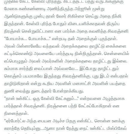
முதலில் கேட்ட கேள்வி புரிந்தது. கிட்டத்தட்ட பத்து வருடங்களுக்கு
மேலாக கண்கண்ணாடி அணிந்திருந்த அர்ஜூன் மூன்று
ஆண்டுகளுக்கு முன்பு தான் லேசர் சிகிச்சை செய்து அதை நீக்கி
இருந்தான். கேள்வி புரிந்த போதும் விடையளிக்காதவன் திரும்ப
நிரஞ்சன் சென்றுவிட்டானா என பார்க்க அதை கவனித்த சிவரஞ்சனி
"போயாச்சு... போயாச்சு..." என்றபடி தன் அறைக்குள் புகுந்தாள்.
அவள் பின்னாலேயே வந்தவன் அறைக்கதவை தாழிட்டு கைக்களை
கட்டிக்கொண்டு அவளையே பார்த்தபடி நின்றிருந்தான். சென்னையில்
எப்பொழுதும் அவன் அவர்களின் அறைக்கதவை தாழிட்டது இல்லை.
சும்மாக சார்த்தி வைப்பான் அவ்வளவே... இப்போது தாழிட்டதும்
கொஞ்சம் பயமாகவே இருந்தது சிவரஞ்சனிக்கு. புது இடம் என்பதால்
தாழிடுகிறான் என்று கூறிய அவளின் மனசாட்சி அவளின் பயத்தை
துணி வைத்து துடைத்தார் போன்றாக்கியது.
"நான் உன்கிட்ட ஒரு கேள்வி கேட்கனும்..." என்றவனை அழுத்தமாக
பார்த்தாள் சிவரஞ்சனி. நிரஞ்சனை பற்றி கேட்கப்போகிறான் என
நினைத்தாள்.
"ஏர்போர்ட்ல அந்த பையன அடிச்ச பிறகு என்கிட்ட சொன்ன உனக்கு
கராத்தே தெரியும்னு...ஆனா நான் நேத்து நைட் உன்கிட்ட மிஸ்பிகேவ்