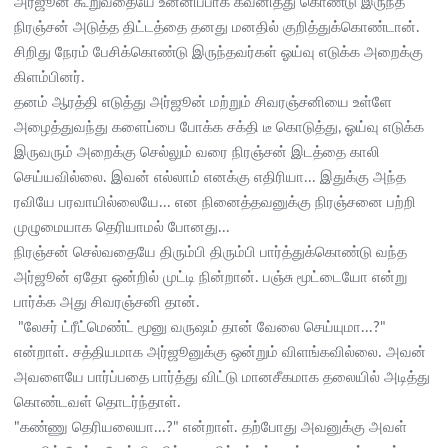
அர்ஜூன் கூறுவதையே உன்னிப்பாக கவனித்து கொண்டு இருந்த
நிரஞ்சன் அடுத்த திட்டத்தை தனது மனதில் குறித்துக்கொண்டான்.
சிறிது நேரம் பேசிக்கொண்டு இருந்தவர்கள் ஓய்வு எடுக்க அறைக்கு
கிளம்பினர்.
தனம் ஆரத்தி எடுத்து அர்ஜூன் மற்றும் சிவரஞ்சனியை உள்ளே
அழைத்துவந்து களைப்பை போக்க சக்தி டீ கொடுத்து, ஓய்வு எடுக்க
இருவரும் அறைக்கு செல்லும் வரை நிரஞ்சன் இடத்தை காலி
செய்யவில்லை. இவன் எல்லாம் எனக்கு எதிரியா... இதுக்கு அந்த
ரவியே பரவாயில்லையே... என நினைத்தவனுக்கு நிரஞ்சனை பற்றி
முழுமையாக தெரியாமல் போனது...
நிரஞ்சன் செல்வதையே திரும்பி திரும்பி பார்த்துக்கொண்டு வந்த
அர்ஜூன் ஏதோ ஒன்றில் முட்டி நின்றான். பஞ்சு மூட்டையோ என்று
பார்க்க அது சிவரஞ்சனி தான்.
‌‌ "லேசர் ட்ரீட்மெண்ட் மூனு வருஷம் தான் வேலை செய்யுமா...?"
என்றாள். சத்தியமாக அர்ஜூனுக்கு ஒன்றும் விளங்கவில்லை. அவன்
அவளையே பார்ப்பதை பார்த்து விட்டு மானசீகமாக தலையில் அடித்து
கொண்டவள் தொடர்ந்தாள்.
"கண்ணு தெரியலையா...?" என்றாள். தற்போது அவனுக்கு அவள்