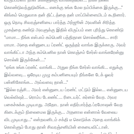
விருப்பம்னா நான் உங்களுக்கு வாங்கிதரேன்... நீங்க நல்லா
கொண்டுவந்துடுவீங்க... எனக்கு உங்க மேல நம்பிக்கை இருக்கு..."
லிங்கம் மெதுவாக தன் திட்டத்தை தன் மாப்பிள்ளையிடம் கூறினார்.
ஒரு நொடி சிவரஞ்சனியை பார்த்த அர்ஜூன் அவளின் சிரித்த
முகத்தை கண்டு அவளுக்கு இதில் விருப்பம் என புரிந்து கொண்டு
"மாமா... நீங்க எஸ்.எம் கம்பெனி பத்திதான சொல்லரீங்க... சாரி
மாமா. அதை என்னுடைய ப்ரண்ட் ஒருத்தர் வாங்க இருக்காரு. அவர்
வாங்கிட்டா அந்த கம்பெனில நான் கொஞ்சம் சேர்ஸ் வாங்கரேன்னு
சொல்லி இருக்கேன்...."
"ஏங்க உங்க ப்ரண்ட் வாங்கி... அதுல நீங்க சேர்ஸ் வாங்கி... எதுக்கு
இவ்வளவு... ஒரேடிய முழு கம்பனியையும் நீங்களே டேக் ஓவர்
பன்னிகோங்க... அவ்வளவு தான்..."
"இல்ல ரஞ்சி... அவர் என்னுடைய ப்ரண்ட் மட்டும் இல்ல... என்னுடைய
வெல்விஷர்... ரொம்ப டேலண்ட்... ரிடையர்ட் கர்னல் வேற. அவர
பகைச்சுக்க முடியாது. அதோட நான் எதிர்பார்த்த ப்ரமோஷன் வேற
கிடைக்கும் நிலைமைல இருக்கு... அதனால என்னால் வேலைய
விடமுடியாது..." என்றவனிடம் சக்தி டீ கொடுக்க அதை வாங்கிக்
கொள்ளும் போது தான் சிவரஞ்சனியின் கையைவிட்டான்.