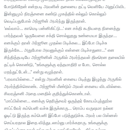
போடுகிறேன் என்றபடி அவளின் தலையை தட்டி வெளியே அனுப்பிவிட
இன்னுமும் நிரஞ்சனை கண்டு முகத்தில் எல்லும் கொல்லும்
வெடிப்பதுபோல் அர்ஜூன் அமர்ந்து இருந்தான்.
'லவ்வாம்... காமெடி பன்னிகிட்டு...' என சக்தி கூறியதை நினைத்து
பார்த்தவள் 'ஒருவேளை சக்தி சொல்லுறது உண்மையா இருந்தா...
எனக்கும் தான் அர்ஜூன முதல்ல பிடிக்கல... இப்போ பிடிச்சு
இருக்கே... அதுபோல அவனுக்கும் என்னை பிடிச்சதுனா..." என
சிந்தித்தபடியே அர்ஜூனின் அருகில் அமர்ந்தவள் திடீரென தலையில்
தட்டிக் கொண்டு, "உங்களுக்கு ஏத்தமாதிரி டீ போட சொல்ல
மறந்துட்டேன்..." என்று எழுந்தாள்.
"பரவாயில்லை..." என்று அவளின் கையை பிடித்து இழுத்து அருகில்
அமர்த்திக்கொண்ட அர்ஜூன் மீண்டும் அவள் கையை விடவில்லை.
சிவரஞ்சனி அதை மனதில் குறித்துக்கொண்டாள்.
"மாப்பிள்ளை... எனக்கு தெரிஞ்சவர் ஒருத்தர் கோயம்புத்தூர்ல
சாப்ட்வேர் கம்பெனி வச்சு இருக்காரு... ரொம்ப வருஷமா நல்லா
ஓடிட்டு இருந்த கம்பெனி இப்போ படுத்துடுச்சு. அவர் பல பிஸ்னஸ்
செய்யரதால இதை வித்துடலாம்னு பார்க்கறாரு. உங்களுக்கு