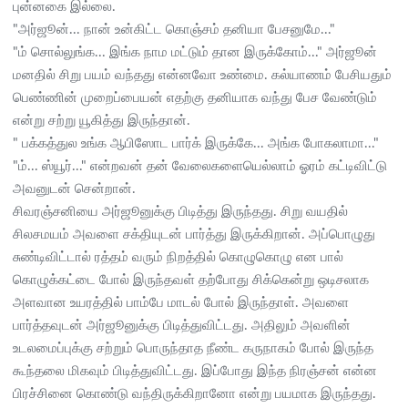
புன்னகை இல்லை.
"அர்ஜூன்... நான் உன்கிட்ட கொஞ்சம் தனியா பேசனுமே..."
"ம் சொல்லுங்க... இங்க நாம மட்டும் தான இருக்கோம்..." அர்ஜூன்
மனதில் சிறு பயம் வந்தது என்னவோ உண்மை. கல்யாணம் பேசியதும்
பெண்ணின் முறைப்பையன் எதற்கு தனியாக வந்து பேச வேண்டும்
என்று சற்று யூகித்து இருந்தான்.
" பக்கத்துல உங்க ஆபிஸோட பார்க் இருக்கே... அங்க போகலாமா..."
"ம்... ஸ்யூர்..." என்றவன் தன் வேலைகளையெல்லாம் ஓரம் கட்டிவிட்டு
அவனுடன் சென்றான்.
சிவரஞ்சனியை அர்ஜூனுக்கு பிடித்து இருந்தது. சிறு வயதில்
சிலசமயம் அவளை சக்தியுடன் பார்த்து இருக்கிறான். அப்பொழுது
சுண்டிவிட்டால் ரத்தம் வரும் நிறத்தில் கொழுகொழு என பால்
கொழுக்கட்டை போல் இருந்தவள் தற்போது சிக்கென்று ஒடிசலாக
அளவான உயரத்தில் பாம்பே மாடல் போல் இருந்தாள். அவளை
பார்த்தவுடன் அர்ஜூனுக்கு பிடித்துவிட்டது. அதிலும் அவளின்
உடலமைப்புக்கு சற்றும் பொருந்தாத நீண்ட கருநாகம் போல் இருந்த
கூந்தலை மிகவும் பிடித்துவிட்டது. இப்போது இந்த நிரஞ்சன் என்ன
பிரச்சினை கொண்டு வந்திருக்கிறானோ என்று பயமாக இருந்தது.