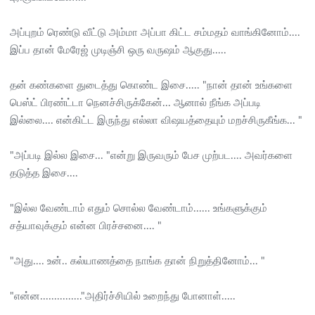
அப்புறம் ரெண்டு வீட்டு அம்மா அப்பா கிட்ட சம்மதம் வாங்கினோம்....
இப்ப தான் மேரேஜ் முடிஞ்சி ஒரு வருஷம் ஆகுது.....
தன் கண்களை துடைத்து கொண்ட இசை..... "நான் தான் உங்களை
பெஸ்ட் பிரண்ட்டா நெனச்சிருக்கேன்... ஆனால் நீங்க அப்படி
இல்லை.... என்கிட்ட இருந்து எல்லா விஷயத்தையும் மறச்சிருகீங்க... "
"அப்படி இல்ல இசை... "என்று இருவரும் பேச முற்பட.... அவர்களை
தடுத்த இசை....
"இல்ல வேண்டாம் எதும் சொல்ல வேண்டாம்...... உங்களுக்கும்
சத்யாவுக்கும் என்ன பிரச்சனை.... "
"அது.... உன்.. கல்யாணத்தை நாங்க தான் நிறுத்தினோம்... "
"என்ன..............."அதிர்ச்சியில் உறைந்து போனாள்.....