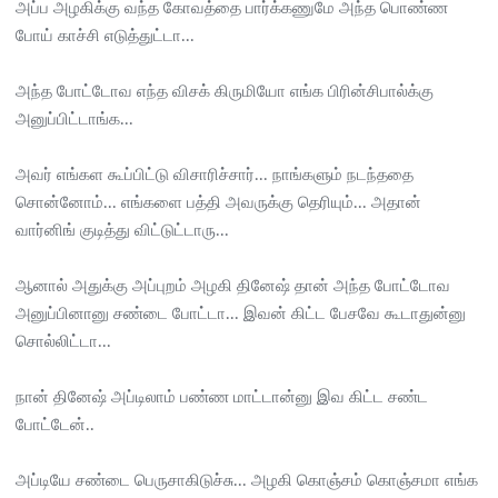
அப்ப அழகிக்கு வந்த கோவத்தை பார்க்கணுமே அந்த பொண்ண
போய் காச்சி எடுத்துட்டா...
அந்த போட்டோவ எந்த விசக் கிருமியோ எங்க பிரின்சிபால்க்கு
அனுப்பிட்டாங்க...
அவர் எங்கள கூப்பிட்டு விசாரிச்சார்... நாங்களும் நடந்ததை
சொன்னோம்... எங்களை பத்தி அவருக்கு தெரியும்... அதான்
வார்னிங் குடித்து விட்டுட்டாரு...
ஆனால் அதுக்கு அப்புறம் அழகி தினேஷ் தான் அந்த போட்டோவ
அனுப்பினானு சண்டை போட்டா... இவன் கிட்ட பேசவே கூடாதுன்னு
சொல்லிட்டா...
நான் தினேஷ் அப்டிலாம் பண்ண மாட்டான்னு இவ கிட்ட சண்ட
போட்டேன்..
அப்டியே சண்டை பெருசாகிடுச்சு... அழகி கொஞ்சம் கொஞ்சமா எங்க