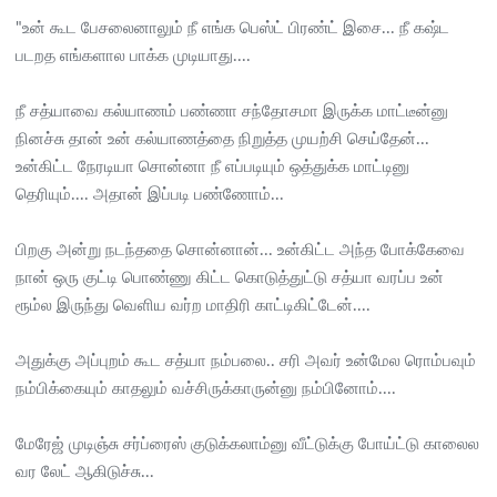
"உன் கூட பேசலைனாலும் நீ எங்க பெஸ்ட் பிரண்ட் இசை... நீ கஷ்ட
படறத எங்களால பாக்க முடியாது....
நீ சத்யாவை கல்யாணம் பண்ணா சந்தோசமா இருக்க மாட்டீன்னு
நினச்சு தான் உன் கல்யாணத்தை நிறுத்த முயற்சி செய்தேன்...
உன்கிட்ட நேரடியா சொன்னா நீ எப்படியும் ஒத்துக்க மாட்டினு
தெரியும்.... அதான் இப்படி பண்ணோம்...
பிறகு அன்று நடந்ததை சொன்னான்... உன்கிட்ட அந்த போக்கேவை
நான் ஒரு குட்டி பொண்ணு கிட்ட கொடுத்துட்டு சத்யா வரப்ப உன்
ரூம்ல இருந்து வெளிய வர்ற மாதிரி காட்டிகிட்டேன்....
அதுக்கு அப்புறம் கூட சத்யா நம்பலை.. சரி அவர் உன்மேல ரொம்பவும்
நம்பிக்கையும் காதலும் வச்சிருக்காருன்னு நம்பினோம்....
மேரேஜ் முடிஞ்சு சர்ப்ரைஸ் குடுக்கலாம்னு வீட்டுக்கு போய்ட்டு காலைல
வர லேட் ஆகிடுச்சு...