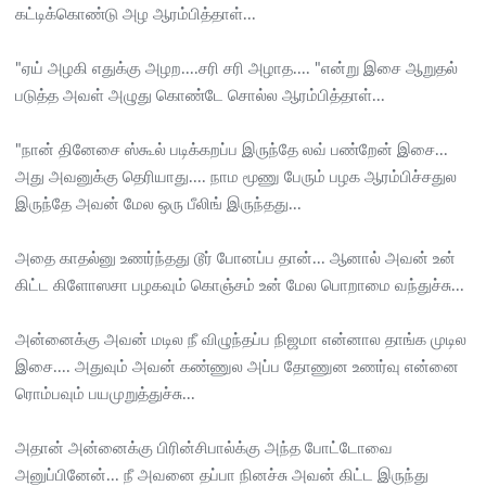
கட்டிக்கொண்டு அழ ஆரம்பித்தாள்...
"ஏய் அழகி எதுக்கு அழற....சரி சரி அழாத.... "என்று இசை ஆறுதல்
படுத்த அவள் அழுது கொண்டே சொல்ல ஆரம்பித்தாள்...
"நான் தினேசை ஸ்கூல் படிக்கறப்ப இருந்தே லவ் பண்றேன் இசை...
அது அவனுக்கு தெரியாது.... நாம மூணு பேரும் பழக ஆரம்பிச்சதுல
இருந்தே அவன் மேல ஒரு பீலிங் இருந்தது...
அதை காதல்னு உணர்ந்தது டூர் போனப்ப தான்... ஆனால் அவன் உன்
கிட்ட கிளோஸசா பழகவும் கொஞ்சம் உன் மேல பொறாமை வந்துச்சு...
அன்னைக்கு அவன் மடில நீ விழுந்தப்ப நிஜமா என்னால தாங்க முடில
இசை.... அதுவும் அவன் கண்ணுல அப்ப தோணுன உணர்வு என்னை
ரொம்பவும் பயமுறுத்துச்சு...
அதான் அன்னைக்கு பிரின்சிபால்க்கு அந்த போட்டோவை
அனுப்பினேன்... நீ அவனை தப்பா நினச்சு அவன் கிட்ட இருந்து