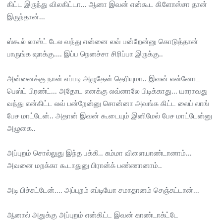
கிட்ட இருந்து விலகிட்டா... ஆனா இவன் என்கூட கிளோஸ்சா தான்
இருந்தான்...
ஸ்கூல் லாஸ்ட் டேல வந்து என்னை லவ் பன்றேன்னு கொடுத்தான்
பாருங்க ஷாக்கு.... இப்ப நெனச்சா சிரிப்பா இருக்கு..
அன்னைக்கு நான் எப்படி அழுதேன் தெரியுமா.. இவன் என்னோட
பெஸ்ட் பிரண்ட்... அதோட எனக்கு லவ்னாலே பிடிக்காது... யாராவது
வந்து என்கிட்ட லவ் பன்றேன்னு சொன்னா அவங்க கிட்ட லைப் லாங்
பேச மாட்டேன்.. அதான் இவன் கூடையும் இனிமேல் பேச மாட்டேன்னு
அழுகை..
அப்புறம் சொல்லுது இந்த பக்கி.. சும்மா விளையாண்டானாம்...
அவனை மறக்கா கூடாதுனு பிரான்க் பண்ணானாம்..
அடி பிச்சுட்டேன்.... அப்புறம் எப்டியோ சமாதானம் செஞ்சுட்டான்...
ஆனால் அதுக்கு அப்புறம் என்கிட்ட இவன் காண்டாக்ட்டே