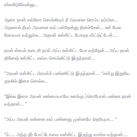
விலகிடுவேன்னு...
ஆனா நான் எவ்ளோ சொல்லியும் நீ அவனை ரொம்ப நம்பின...
அதனால் நீயும் அவனை லவ் பன்றேன்னு நினச்சேன்... உன் மேல
கோவமா வந்துச்சு... அதான் உன்கிட்ட பேசறத விட்டுட்டேன்....
நான் ஸ்கூல் கடைசி நாள் அப்ப உன்கிட்ட பேச வந்தேன்... அப்ப தான்
தினேஷ் உன்கிட்ட லவ்வ சொல்லிட்டு இருந்தான்...
"அவன் என்கிட்ட பிரான்க் பண்ணிட்டு இருந்தான்.... "என்று இறுகிய
குரலில் இசை சொல்ல...
"இல்ல இசை அவன் உண்மையாவே உனக்கு ப்ரொபோஸ் பண்ண தான்
வந்தான்... "
"அப்ப அவன் என்னை லவ் பண்ணது முன்னமே தெரியுமா... "
"ம்..... அந்த டூர் போட்டோவை என்கிட்ட இருந்து வாங்க வந்தான்....