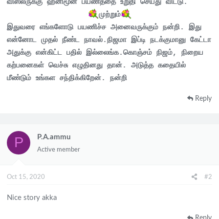
விஸ்லருக்கு ஹனிமூன் பயணத்தை உறுதி செய்து விட்டு.
முற்றும்
இதுவரை எங்களோடு பயணிச்ச அனைவருக்கும் நன்றி. இது
என்னோட முதல் நீண்ட நாவல்.நிஜமா இப்டி நடக்குமானு கேட்டா
அதுக்கு என்கிட்ட பதில் இல்லைங்க.கொஞ்சம் நிஜம், நிறைய
கற்பனைகள் வெச்சு எழுதினது தான். அடுத்த கதையில்
மீண்டும் உங்கள சந்திக்கிறேன். நன்றி
Reply
P.A.ammu
P
Active member
Oct 15, 2020
#2
Nice story akka
Reply