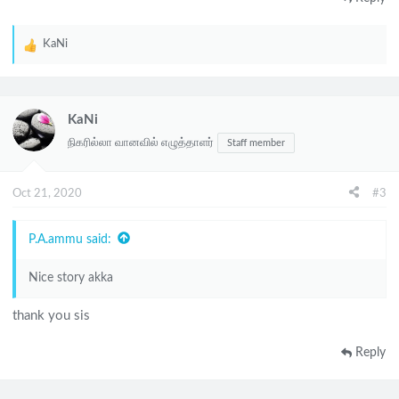
KaNi
R
e
a
c
KaNi
t
நிகரில்லா வானவில் எழுத்தாளர்
Staff member
i
o
n
Oct 21, 2020
#3
s
:
P.A.ammu said:
Nice story akka
thank you sis
Reply