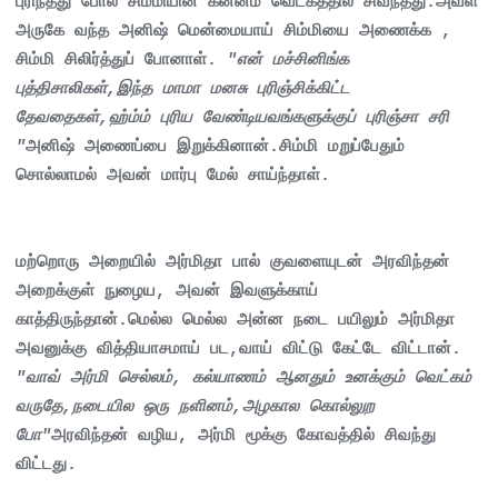
புரிந்தது போல் சிம்மியின் கன்னம் வெட்கத்தில் சிவந்தது.அவள்
அருகே வந்த அனிஷ் மென்மையாய் சிம்மியை அணைக்க ,
சிம்மி சிலிர்த்துப் போனாள்.
"என் மச்சினிங்க
புத்திசாலிகள்,இந்த மாமா மனசு புரிஞ்சிக்கிட்ட
தேவதைகள்,ஹ்ம்ம் புரிய வேண்டியவங்களுக்குப் புரிஞ்சா சரி
"
அனிஷ் அணைப்பை இறுக்கினான்.சிம்மி மறுப்பேதும்
சொல்லாமல் அவன் மார்பு மேல் சாய்ந்தாள்.
மற்றொரு அறையில் அர்மிதா பால் குவளையுடன் அரவிந்தன்
அறைக்குள் நுழைய, அவன் இவளுக்காய்
காத்திருந்தான்.மெல்ல மெல்ல அன்ன நடை பயிலும் அர்மிதா
அவனுக்கு வித்தியாசமாய் பட,வாய் விட்டு கேட்டே விட்டான்.
"வாவ் அர்மி செல்லம், கல்யாணம் ஆனதும் உனக்கும் வெட்கம்
வருதே,நடையில ஒரு நளினம்,அழகால கொல்லுற
போ"
அரவிந்தன் வழிய, அர்மி மூக்கு கோவத்தில் சிவந்து
விட்டது.