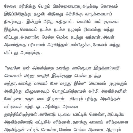
சேலை அர்மிக்கு பெரும் பிரச்சனையாக,அடிக்கடி கொசுவம்
இடுப்பிலிருந்து நழுவி விடுவது அர்மிக்கு வாடிக்கையாய்
நிகழ்வது. இன்றும் அதே கதிதான். கையில் பால் குவளை
இருக்க,கொசுவம் நடக்க நடக்க நழுவும் நிலைக்கு வந்து
விட்டது.அதனாலே மெல்ல மெல்ல நடந்து வந்தாள்.அவள்
அவஸ்த்தை புரியாமல் அரவிந்தன் வம்பிழுக்க,கோவம் வந்து
விட்டது அவளுக்கு.
"மவனே என் அவஸ்த்தை உனக்கு காமெடியா இருக்கா?சாரி
கொசுவம் விழற மாதிரி இருக்குணு மெல்ல நடந்து
வந்தா,உனக்கு வசனம் பேச வருது இல்ல"
கொசுவம் முழுவதும்
அவிழ்ந்து விழுவதையும் பொருட்படுத்தாமல் அர்மி அரவிந்தனின்
வேட்டியை உருவ கை நீட்டினாள். விசயும் புரிந்து அரவிந்தன்
கட்டிலைச் சுற்றி ஓட,அர்மிதா அவனை
துரத்திப்பிடித்தாள்.காலோடு புடவை மாட்டிக் கொள்ள,அப்படியே
அரவிந்தனோடு கட்டிலில் சரிந்தாள்.தனக்கு வாகாய் சரிந்தவளை
அரவிந்தன் கட்டிக் கொள்ள,மெல்ல மெல்ல அவளை ஆராயும்