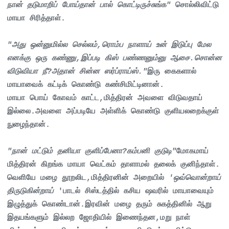
நான் தடுமாறிப் போய்தான் பால் கொட்டிருச்சுங்க"
சொல்லிவிட்டு
மாயா சிரித்தாள்.
"அது ஒன்னுமில்ல செல்லம்,ரொம்ப நாளாய் உன் இடுப்பு மேல
எனக்கு ஒரு கண்ணு,இப்படி கிஸ் பண்ணனும்னு ஆசை.சொன்ன
விடுவியா நீ?அதான் சின்ன ஸர்ப்ராய்ஸ்."
இரு கைகளால்
மாயாவைக் கட்டிக் கொண்டு கண்சிமிட்டினான்.
மாயா பொய் கோவம் காட்ட,மித்திரன் அவளை விடுவதாய்
இல்லை.அவளை அப்படியே அள்ளிக் கொண்டு குளியலறைக்குள்
நுழைந்தான்.
"நான் மட்டும் தனியா குளிப்பேனா?கம்பனி குடுடி"
மோகமாய்
மித்திரன் கிறங்க மாயா வெட்கம் தாளாமல் தலைக் குனிந்தாள்.
வெளியே மழை தூறலிட,மித்திரனின் அறையில்
'ஒவ்வொன்றாய்
திருடுகின்றாய்
'பாடல் சிஸ்டத்தில் கசிய ஷவரில் மாயாவையும்
இழுத்துக் கொண்டான்.இரவின் மழை தரும் சுகத்தினில் ஆறு
இதயங்களும் இல்லற ஜோதியில் இணைந்தன,மறு நாள்