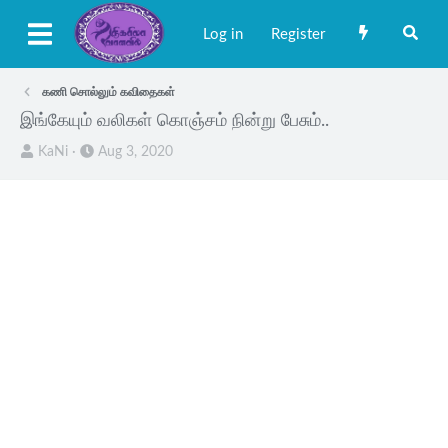
Log in
Register
கணி சொல்லும் கவிதைகள்
இங்கேயும் வலிகள் கொஞ்சம் நின்று பேசும்..
T
S
KaNi
Aug 3, 2020
h
t
r
a
e
r
a
t
d
d
s
a
t
t
a
e
r
t
e
r