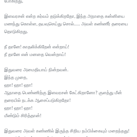
போகிறது,
இளவரசன் என்ற கர்வம் தடுக்கிறதோ, இந்த அநாதை கன்னியை
மணந்து கொள்ள, தயவுசெய்து சொல்..... அவள் கண்ணீர் தரையை
தொடுகிறது.
நீ தானே! காதலிக்கிறேன் என்றாய்!
நீ தானே என் மனதை வென்றாய்!
இதுவரை அமைதியாய் நின்றவன்.
இந்த முறை,
ஹா! ஹா! ஹா!
ஆநாதை பெண்ணிற்கு இளவரசன் கேட்கிறானோ? குளத்து மீன்
தரையில் நடக்க ஆசைப்படுகிறதோ!
ஹா! ஹா! ஹா!
மீண்டும் சிரித்தான்!
இதுவரை அவள் கண்ணில் இருந்த சிறிய நம்பிக்கையும் மறைந்தது!