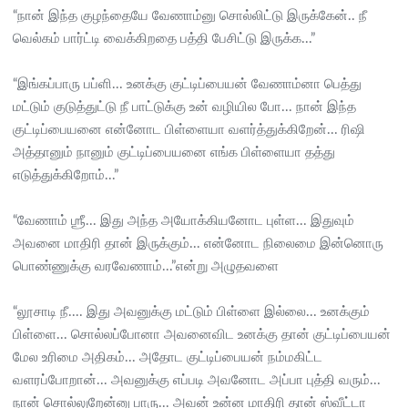
“நான் இந்த குழந்தையே வேணாம்னு சொல்லிட்டு இருக்கேன்.. நீ
வெல்கம் பார்ட்டி வைக்கிறதை பத்தி பேசிட்டு இருக்க...”
“இங்கப்பாரு பப்ளி... உனக்கு குட்டிப்பையன் வேணாம்னா பெத்து
மட்டும் குடுத்துட்டு நீ பாட்டுக்கு உன் வழியில போ... நான் இந்த
குட்டிப்பையனை என்னோட பிள்ளையா வளர்த்துக்கிறேன்... ரிஷி
அத்தானும் நானும் குட்டிப்பையனை எங்க பிள்ளையா தத்து
எடுத்துக்கிறோம்...”
“வேணாம் ஶ்ரீ... இது அந்த அயோக்கியனோட புள்ள... இதுவும்
அவனை மாதிரி தான் இருக்கும்... என்னோட நிலைமை இன்னொரு
பொண்ணுக்கு வரவேணாம்...”என்று அழுதவளை
“லூசாடி நீ.... இது அவனுக்கு மட்டும் பிள்ளை இல்லை... உனக்கும்
பிள்ளை... சொல்லப்போனா அவனைவிட உனக்கு தான் குட்டிப்பையன்
மேல உரிமை அதிகம்... அதோட குட்டிப்பையன் நம்மகிட்ட
வளரப்போறான்... அவனுக்கு எப்படி அவனோட அப்பா புத்தி வரும்...
நான் சொல்லுறேன்னு பாரு... அவன் உன்ன மாதிரி தான் ஸ்வீட்டா