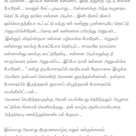
கட்டுனேன்... இப்போ உன்னை என்னோட இஷ்டத்துக்கு ஆட்டி வைக்க
போறேன்... எவனும் கேட்டமுடியாது... அன்னைக்கு அந்த கழுதைய
தொட்டேன்னு தானே என்னை அடிச்ச... இனி தினம் தினம்
ஒவ்வொருத்தியா கூட்டிட்டு வந்து உன் கண்ணு முன்னாடியே தொட்டு
அனுபவிக்கிறேன்...அதை உன் கண்ணால பார்ரத்து அனுபவி...
.இன்னும் விதம்விதமா உன்னை பழிவாங்க போறேன்... அதுவும்
என்னானு உனக்கு போகப்போக தெரியும்... சாகமலே நரகம்னா
என்னான்னு உனக்கு காட்டுறேன்டி.. என்னை அடிச்சதுக்கு நீ
சாகும்வரை நல்லா அனுபவிப்ப...இப்போ நான் உன்னை அனுபவிக்க
போறேன்... “ என்று குடிபோதையில் உளறியவன் ஹேமாவை இழுக்க
அவளோ தன்பலம் கொண்டு அவனை தூரத்தள்ளினான்.. நன்றாக
போதையில் இருந்ததால் தூரமாய் விழுந்தவன் போதையில்
மயங்கிவிட்டான்...
அவனை வெறித்தவளுக்கு அவன் மயங்கியது தெரிந்ததும் அழுகை
கட்டுக்கடங்காமல் வெளிவந்தது.. தன் வாழ்வு சூன்யமாகியதை
அந்தநொடி உணர்ந்துகொண்டாள் ஹேமா...
இவ்வாறு அவளது திருமணவாழ்வு எனும் கங்குல்காலம்