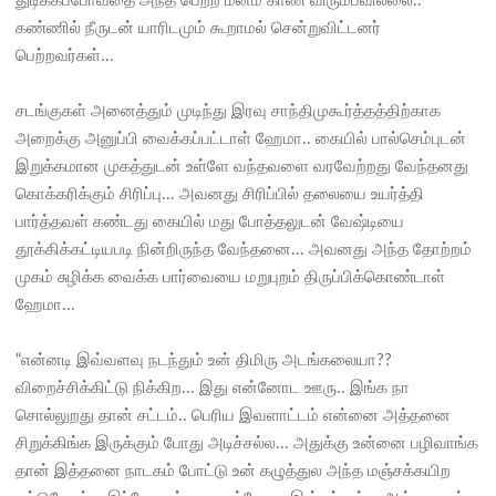
துடிக்கப்போவதை அந்த பெற்ற மனம் காண விரும்பவில்லை..
கண்ணில் நீருடன் யாரிடமும் கூறாமல் சென்றுவிட்டனர்
பெற்றவர்கள்...
சடங்குகள் அனைத்தும் முடிந்து இரவு சாந்திமுகூர்த்தத்திற்காக
அறைக்கு அனுப்பி வைக்கப்பட்டாள் ஹேமா.. கையில் பால்செம்புடன்
இறுக்கமான முகத்துடன் உள்ளே வந்தவளை வரவேற்றது வேந்தனது
கொக்கரிக்கும் சிரிப்பு... அவனது சிரிப்பில் தலையை உயர்த்தி
பார்த்தவள் கண்டது கையில் மது போத்தலுடன் வேஷ்டியை
தூக்கிக்கட்டியபடி நின்றிருந்த வேந்தனை... அவனது அந்த தோற்றம்
முகம் சுழிக்க வைக்க பார்வையை மறுபுறம் திருப்பிக்கொண்டாள்
ஹேமா...
“என்னடி இவ்வளவு நடந்தும் உன் திமிரு அடங்கலையா??
விறைச்சிக்கிட்டு நிக்கிற... இது என்னோட ஊரு.. இங்க நா
சொல்லுறது தான் சட்டம்.. பெரிய இவளாட்டம் என்னை அத்தனை
சிறுக்கிங்க இருக்கும் போது அடிச்சல்ல... அதுக்கு உன்னை பழிவாங்க
தான் இத்தனை நாடகம் போட்டு உன் கழுத்துல அந்த மஞ்சக்கயிற