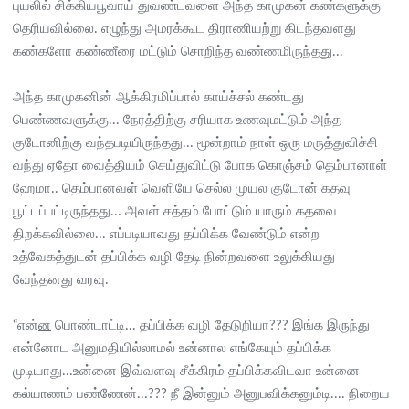
புயலில் சிக்கியபூவாய் துவண்டவளை அந்த காமுகன் கண்களுக்கு
தெரியவில்லை. எழுந்து அமரக்கூட திராணியற்று கிடந்தவளது
கண்களோ கண்ணீரை மட்டும் சொறிந்த வண்ணமிருந்தது...
அந்த காமுகனின் ஆக்கிரமிப்பால் காய்ச்சல் கண்டது
பெண்ணவளுக்கு... நேரத்திற்கு சரியாக உணவுமட்டும் அந்த
குடோனிற்கு வந்தபடியிருந்தது... மூன்றாம் நாள் ஒரு மருத்துவிச்சி
வந்து ஏதோ வைத்தியம் செய்துவிட்டு போக கொஞ்சம் தெம்பானாள்
ஹேமா.. தெம்பானவள் வெளியே செல்ல முயல குடோன் கதவு
பூட்டப்பட்டிருந்தது... அவள் சத்தம் போட்டும் யாரும் கதவை
திறக்கவில்லை... எப்படியாவது தப்பிக்க வேண்டும் என்ற
உத்வேகத்துடன் தப்பிக்க வழி தேடி நின்றவளை உலுக்கியது
வேந்தனது வரவு.
“என்
ன
பொண்டாட்டி... தப்பிக்க வழி தேடுறியா??? இங்க இருந்து
என்னோட அனுமதியில்லாமல் உன்னால எங்கேயும் தப்பிக்க
முடியாது...உன்னை இவ்வளவு சீக்கிரம் தப்பிக்கவிடவா உன்னை
கல்யாணம் பண்ணேன்...??? நீ இன்னும் அனுபவிக்கனும்டி.... நிறைய