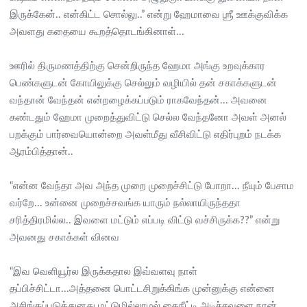
இருக்கேன்.. என்கிட்ட சொல்லு..” என்று ஹேமாவை ஶ்ரீ ஊக்குவிக்க
அவளது கதையை கூறத்தொடங்கினாள்...
ஊரில் திருமணத்திற்கு சென்றிருந்த ஹேமா அங்கு உறவுக்கார
பெண்களுடன் கோயிலுக்கு செல்லும் வழியில் தன் சகாக்களுடன்
வந்தான் வேந்தன் என்றழைக்கப்படும் ராகவேந்தன்... அவனை
கண்டதும் ஹேமா முறைத்துவிட்டு செல்ல வேந்தனோ அவள் அனல்
பறக்கும் பார்வையொன்றை அவள்மீது வீசிவிட்டு எதிர்புறம் நடக்க
ஆரம்பித்தான்..
“என்ன வேந்தா அவ அந்த முறை முறைச்சிட்டு போறா... நீயும் பேசாம
வர்றே... உன்னை முறைச்சவங்க யாரும் நல்லாயிருந்ததா
சரித்திரமில்ல.. இவளை மட்டும் எப்படி விட்டு வச்சிருக்க??” என்று
அவனது சகாக்கள் வினவ
“இவ வெளியூர்ல இருக்கதால இவ்வளவு நாள்
தப்பிச்சிட்டா...அத்தனை பொட்டசிறுக்கிங்க முன்னுக்கு என்னை
அசிங்கப்படுத்துனது மட்டுமில்லாமல் கைநீட்டி அடிச்சவளை நான்