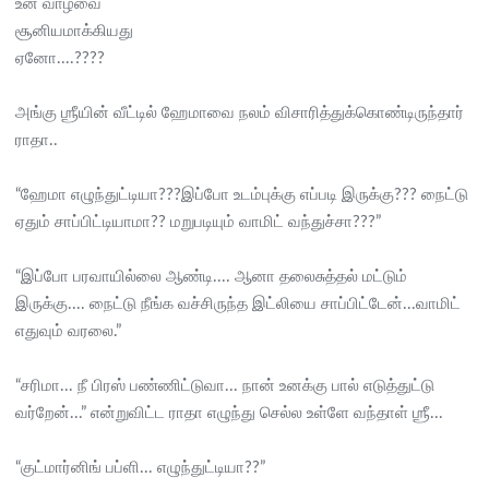
உன் வாழ்வை
சூனியமாக்கியது
ஏனோ....????
அங்கு
ஶ்ரீ
யின் வீட்டில் ஹேமாவை நலம் விசாரித்துக்கொண்டிருந்தார்
ராதா..
“ஹேமா எழுந்துட்டியா???இப்போ உடம்புக்கு எப்படி இருக்கு??? நைட்டு
ஏதும் சாப்பிட்டியாமா?? மறுபடியும் வாமிட் வந்துச்சா???”
“இப்போ பரவாயில்லை ஆண்டி.... ஆனா தலைசுத்தல் மட்டும்
இருக்கு.... நைட்டு நீங்க வச்சிருந்த இட்லியை சாப்பிட்டேன்...வாமிட்
எதுவும் வரலை.”
“சரிமா... நீ பிரஸ் பண்ணிட்டுவா... நான் உனக்கு பால் எடுத்துட்டு
வர்றேன்...” என்றுவிட்ட ராதா எழுந்து செல்ல உள்ளே வந்தாள் ஶ்ரீ...
“குட்மார்னிங் பப்ளி... எழுந்துட்டியா??”