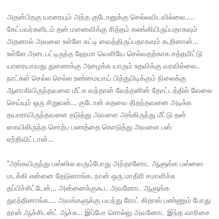
அதன்பிறகு யாரையும் அந்த குடோனுக்கு செல்லவிடவில்லை.....
கேட்பவர்களிடம் தன் மனைவிக்கு சித்தம் கலங்கியிருப்பதாகவும்
அதனால் அவளை உள்ளே கட்டி வைத்திருப்பதாகவும் கூறினான்...
உள்ளே அடைபட்டிருந்த ஹேமா வெளியே செல்வதற்காக சத்தமிட்டு
யாரையாவது துணைக்கு அழைக்க யாரும் உதவிக்கு வரவில்லை..
நாட்கள் செல்ல செல்ல உண்மையாய் பித்துபிடிக்கும் நிலைக்கு
ஆளாகியிருந்தவளை மீட்க வந்தான் வேந்தனின் தோட்டத்தில் வேலை
செய்யும் ஒரு சிறுவன்... குடோன் கதவை திறந்தவனை அடிக்க
தயாராயிருந்தவளை தடுத்து அவளை அங்கிருந்து மீட்டு தன்
கையிலிருந்த சொற்ப பணத்தை கொடுத்து அவளை பஸ்
ஏற்றிவிட்டான்...
“அங்கயிருந்து பஸ்ஸில வரும்போது அந்தாளோட ஆளுங்க பஸ்ஸை
மடக்கி என்னை தேடுனாங்க. நான் ஒரு மாதிரி சமாளிச்சு
தப்பிச்சிட்டேன்... அன்னைக்குகூட அவனோட ஆளுங்க
துரத்தினாங்க.... அவங்களுக்கு பயந்து ரோட் கிறாஸ் பண்ணும் போது
தான் ஆக்சிடன்ட் ஆச்சு... இப்போ சொல்லு அவனோட இந்த வாரிசை