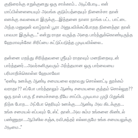
குதிரைக்கு சறுக்குனது ஒரு சாக்காம்.. அடிப்போடி.. என்
மாப்பிள்ளையையும் அவங்க குடும்பத்தையும் நினைச்சா தான்
எனக்கு கவலையா இருக்கு...இத்தனை நாளா நாங்க பட்ட பாட்டை
அந்த மனுஷன் வாழ்நாள் பூரா அனுபவிக்கப்போறத நினைத்தா தான்
பாவமா இருக்கு...” என்று ராதா வருந்த அதை பார்த்துக்கொண்டிருந்த
ஹேமாவுக்கோ சிரிப்பை கட்டுப்படுத்த முடியவில்லை..
தன்னை மறந்து சிரித்தவளை ஶ்ரீயும் ராதாவும் மனநிறைவுடன்
பார்த்தனர்...அவர்களிருவரும் அர்த்தமான ஒரு பார்வையை
பரிமாறிக்கொள்ள ஹேமாவோ
“ஏண்டி உனக்கு ஆண்டி சமையலை ஏதாவது சொல்லாட்டி தூக்கம்
வராதா?? எப்போ பார்த்தாலும் ஆண்டி சமையலை குத்தம் சொல்லுற??
ஒரு நாள் பாரு நீ சமைச்சதை நீயே சாப்பிடமுடியாம முழி பிதுங்கி
நிற்க போற... அப்போ தெரியும் உனக்கு....ஆண்டி அவ கிடக்குற...
உங்க சமையல் எப்பவும் டேஸ்ட் தான்..அவ சும்ம உங்களை கிண்டல்
பண்ணுறா...ஆபிஸில சஞ்சு, ரவி,சுந்தர் எல்லாருமே உங்க சமையலுக்கு
அடிமை..”