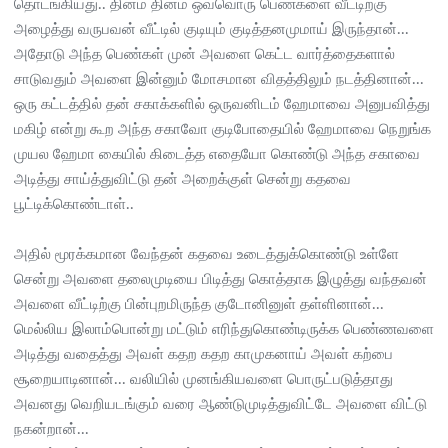
தொடங்கியது.. தினம் தினம் ஒவ்வொரு பெண்களை வீட்டிற்கு
அழைத்து வருபவன் வீட்டில் குடியும் குடித்தனமுமாய் இருந்தான்...
அதோடு அந்த பெண்கள் முன் அவளை கெட்ட வார்த்தைகளால்
சாடுவதும் அவளை இன்னும் மோசமான விதத்திலும் நடத்தினான்...
ஒரு கட்டத்தில் தன் சகாக்களில் ஒருவனிடம் ஹேமாவை அனுபவித்து
மகிழ் என்று கூற அந்த சகாவோ குடிபோதையில் ஹேமாவை நெறுங்க
முயல ஹேமா கையில் கிடைத்த எதையோ கொண்டு அந்த சகாவை
அடித்து சாய்த்துவிட்டு தன் அறைக்குள் சென்று கதவை
பூட்டிக்கொண்டாள்..
அதில் மூரக்கமான வேந்தன் கதவை உடைத்துக்கொண்டு உள்ளே
சென்று அவளை தலைமுடியை பிடித்து கொத்தாக இழுத்து வந்தவன்
அவளை வீட்டிற்கு பின்புறமிருந்த குடோனினுள் தள்ளினான்...
மெல்லிய இலாம்பொன்று மட்டும் எரிந்துகொண்டிருக்க பெண்ணவளை
அடித்து வதைத்து அவள் கதற கதற காமுகனாய் அவள் கற்பை
சூறையாடினான்... வலியில் முனங்கியவளை பொருட்படுத்தாது
அவனது வெறியடங்கும் வரை ஆண்டுமுடித்துவிட்டே அவளை விட்டு
நகன்றான்...