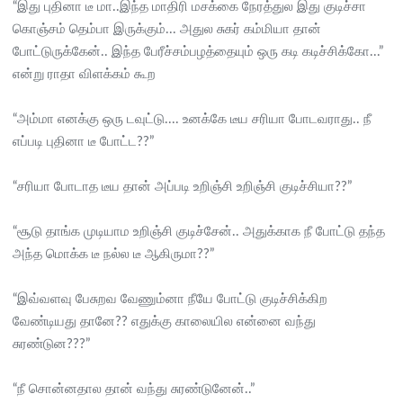
“இது புதினா டீ மா..இந்த மாதிரி மசக்கை நேரத்துல இது குடிச்சா
கொஞ்சம் தெம்பா இருக்கும்... அதுல சுகர் கம்மியா தான்
போட்டுருக்கேன்.. இந்த பேரீச்சம்பழத்தையும் ஒரு கடி கடிச்சிக்கோ...”
என்று ராதா விளக்கம் கூற
“அம்மா எனக்கு ஒரு டவுட்டு.... உனக்கே டீய சரியா போடவராது.. நீ
எப்படி புதினா டீ போட்ட??”
“சரியா போடாத டீய தான் அப்படி உறிஞ்சி உறிஞ்சி குடிச்சியா??”
“சூடு தாங்க முடியாம உறிஞ்சி குடிச்சேன்.. அதுக்காக நீ போட்டு தந்த
அந்த மொக்க டீ நல்ல டீ ஆகிருமா??”
“இவ்வளவு பேசுறவ வேணும்னா நீயே போட்டு குடிச்சிக்கிற
வேண்டியது தானே?? எதுக்கு காலையில என்னை வந்து
சுரண்டுன???”
“நீ சொன்னதால தான் வந்து சுரண்டுனேன்..”