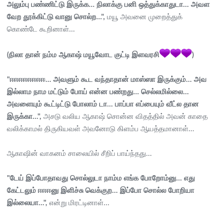
அலும்பு பண்ணிட்டு இருக்க... நிலாக்கு பனி ஒத்துக்காதுடா... அவள
வேற தூக்கிட்டு வானு சொல்ற...",
மயூ அவனை முறைத்துக்
கொண்டே கூறினாள்...
(நிலா தான் நம்ம ஆகாஷ் மயூவோட குட்டி இளவரசி
)
"ஈஈஈஈஈஈஈஈ... அவளும் கூட வந்தாதான் மாஸ்ஸா இருக்கும்... அவ
இல்லாம நாம மட்டும் போய் என்ன பண்றது... செல்லமில்லை...
அவளையும் கூட்டிட்டு போலாம் டா... பாப்பா எப்பையும் வீட்ல தான
இருக்கா...",
அசடு வலிய ஆகாஷ் சொன்ன விதத்தில் அவன் காதை
வலிக்காமல் திருகியவள் அவனோடு கிளம்ப ஆயத்தமானாள்...
ஆகாஷின் வாகனம் சாலையில் சீறிப் பாய்ந்தது...
"டேய் இப்போதாவது சொல்லுடா நாம்ம எங்க போறோம்னு... எது
கேட்டலும் ஈஈஈனு இளிச்சு வெக்குற... இப்போ சொல்ல போறியா
இல்லையா...",
என்று மிரட்டினாள்...