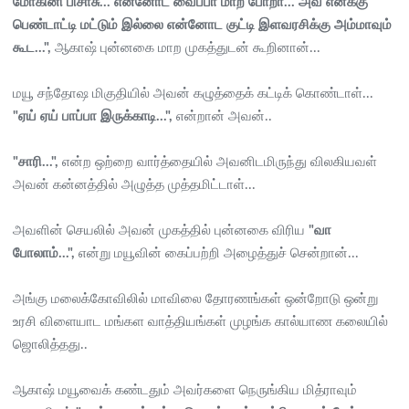
மோகினி பிசாசு... என்னோட வைப்பா மாற போறா... அவ எனக்கு
பெண்டாட்டி மட்டும் இல்லை என்னோட குட்டி இளவரசிக்கு அம்மாவும்
கூட...",
ஆகாஷ் புன்னகை மாற முகத்துடன் கூறினான்...
மயூ சந்தோஷ மிகுதியில் அவன் கழுத்தைக் கட்டிக் கொண்டாள்...
"ஏய் ஏய் பாப்பா இருக்காடி...",
என்றான் அவன்..
"சாரி...",
என்ற ஒற்றை வார்த்தையில் அவனிடமிருந்து விலகியவள்
அவன் கன்னத்தில் அழுத்த முத்தமிட்டாள்...
அவளின் செயலில் அவன் முகத்தில் புன்னகை விரிய
"வா
போலாம்...",
என்று மயூவின் கைப்பற்றி அழைத்துச் சென்றான்...
அங்கு மலைக்கோவிலில் மாவிலை தோரணங்கள் ஒன்றோடு ஒன்று
உரசி விளையாட மங்கள வாத்தியங்கள் முழங்க கால்யாண கலையில்
ஜொலித்தது..
ஆகாஷ் மயூவைக் கண்டதும் அவர்களை நெருங்கிய மித்ராவும்