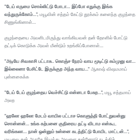
"டேய் எருமை சொல்லிட்டு போடா... இப்போ எதுக்கு இங்க
வந்துருக்கோம்...",
மயூவின் சத்தம் கேட்டு தூக்கம் களைந்த குழந்தை
சிணுங்கினாள்...
குழந்தையை அவளிடமிருந்து வாங்கியவன் தன் தோளில் போட்டு
தட்டிக் கொடுக்க அவள் மீண்டும் உறங்கிப்போனாள்...
"அடியே சிவகாசி பட்டாசு.. கொஞ்ச நேரம் வாய மூடிட்டு கம்முனு வா...
இல்லைனா பேசிட்டே இருக்குற அந்த வாய..."
ஆகாஷ் விஷமமாய்
புன்னகைக்க
"டேய் டேய் குழந்தைய வெச்சிட்டு என்னடா பேசுற...",
மயூ சத்தமாய்
அலற
"ஹலோ ஹலோ மேடம் வாயில பட்டாச கொளுத்தி போட்றுவன்னு
சொன்னன்... உங்க கற்பனை குதிரைய தட்டி விடாம என்கூட
வரிங்கலா... நான் ஒன்னும் உன்னை கடத்திட்டு போயிட மாட்டன்...",
மயூவை தன் அருகே இழுந்து அவளை தன்னோடு நடத்திச்