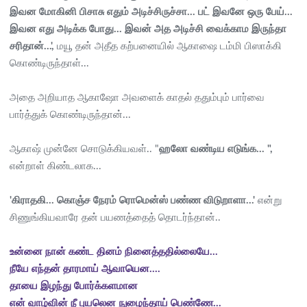
இவன மோகினி பிசாசு எதும் அடிச்சிருச்சா... பட் இவனே ஒரு பேய்...
இவன எது அடிக்க போது... இவன் அத அடிச்சி வைக்காம இருந்தா
சரிதான்...',
மயூ தன் அதீத கற்பனையில் ஆகாஷை டம்மி பிஸாக்கி
கொண்டிருந்தாள்...
அதை அறியாத ஆகாஷோ அவளைக் காதல் ததும்பும் பார்வை
பார்த்துக் கொண்டிருந்தான்...
ஆகாஷ் முன்னே சொடுக்கியவள்.. "
ஹலோ வண்டிய எடுங்க... ",
என்றாள் கிண்டலாக...
'கிராதகி... கொஞ்ச நேரம் ரொமென்ஸ் பண்ண விடுறாளா...'
என்று
சிணுங்கியவாரே தன் பயணத்தைத் தொடர்ந்தான்..
உன்னை நான் கண்ட தினம் நினைத்ததில்லையே...
நீயே எந்தன் தாரமாய் ஆவாயென....
தாயை இழந்து போர்க்களமான
என் வாழ்வின் நீ புயலென நுழைந்தாய் பெண்ணே...