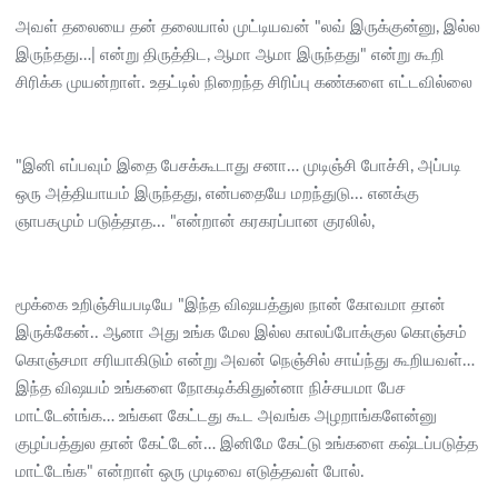
அவள் தலையை தன் தலையால் முட்டியவன் "லவ் இருக்குன்னு, இல்ல
இருந்தது…| என்று திருத்திட, ஆமா ஆமா இருந்தது" என்று கூறி
சிரிக்க முயன்றாள். உதட்டில் நிறைந்த சிரிப்பு கண்களை எட்டவில்லை
"இனி எப்பவும் இதை பேசக்கூடாது சனா… முடிஞ்சி போச்சி, அப்படி
ஒரு அத்தியாயம் இருந்தது, என்பதையே மறந்துடு... எனக்கு
ஞாபகமும் படுத்தாத... "என்றான் கரகரப்பான குரலில்,
மூக்கை உறிஞ்சியபடியே "இந்த விஷயத்துல நான் கோவமா தான்
இருக்கேன்.. ஆனா அது உங்க மேல இல்ல காலப்போக்குல கொஞ்சம்
கொஞ்சமா சரியாகிடும் என்று அவன் நெஞ்சில் சாய்ந்து கூறியவள்…
இந்த விஷயம் உங்களை நோகடிக்கிதுன்னா நிச்சயமா பேச
மாட்டேன்ங்க… உங்கள கேட்டது கூட அவங்க அழறாங்களேன்னு
குழப்பத்துல தான் கேட்டேன்… இனிமே கேட்டு உங்களை கஷ்டப்படுத்த
மாட்டேங்க" என்றாள் ஒரு முடிவை எடுத்தவள் போல்.