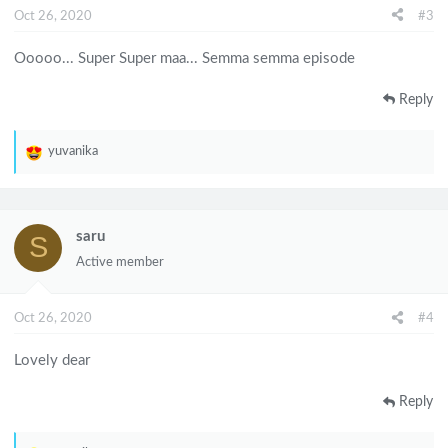
n
Oct 26, 2020
#3
s
:
Ooooo... Super Super maa... Semma semma episode
Reply
yuvanika
R
e
a
c
saru
S
t
Active member
i
o
n
Oct 26, 2020
#4
s
:
Lovely dear
Reply