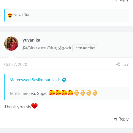
yuvanika
R
e
a
c
yuvanika
t
நிகரில்லா வானவில் எழுத்தாளர்
Staff member
i
o
n
Oct 27, 2020
#9
s
:
Mareeswari Sasikumar said:
Terror hero va. Super
Thank you sis
Reply