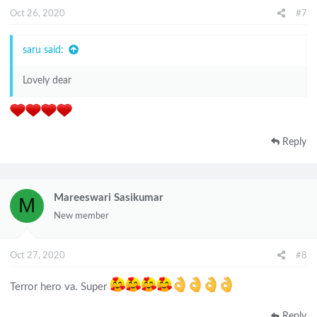
n
Oct 26, 2020
#7
s
:
saru said:
Lovely dear
Reply
Mareeswari Sasikumar
M
New member
Oct 27, 2020
#8
Terror hero va. Super
Reply