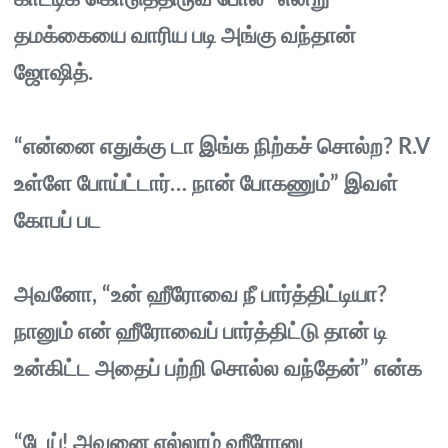
தமக்கையை வாரிய படி அங்கு வந்தான்
ஜோஷித்.
“என்னை எதுக்கு டா இங்க நிற்கச் சொல்ற? R.V
உள்ளே போய்ட்டார்… நான் போகணும்” இவள்
கோபப் பட
அவனோ, “உன் ஹீரோவை நீ பார்த்திட்டியா?
நானும் என் ஹீரோவைப் பார்த்திட்டு தான் டி
உன்கிட்ட அதைப் பற்றி சொல்ல வந்தேன்” என்க
“டேய்! அவனை எல்லாம் ஹீரோனு