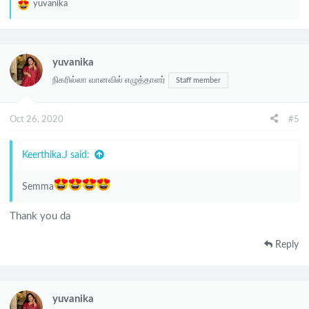
yuvanika
R
e
a
c
yuvanika
t
நிகரில்லா வானவில் எழுத்தாளர்
Staff member
i
o
n
Oct 26, 2020
#5
s
:
Keerthika.J said:
Semma
Thank you da
Reply
yuvanika