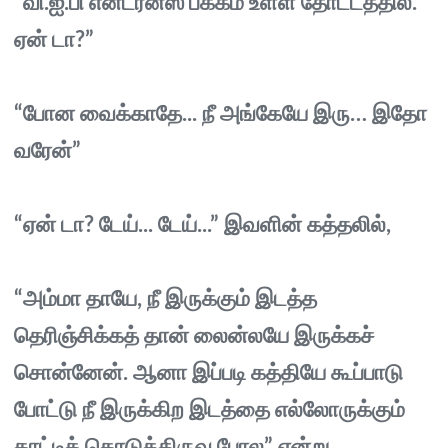
“வி.ஐ.பி என்ட்ரன்ஸ் பக்கம் உள்ள தோட்டத்தில்.
ஏன் டா?”
“போன வைக்காதே... நீ அங்கேயே இரு… இதோ
வரேன்”
“ஏன் டா? டேய்... டேய்...” இவளின் கத்தலில்,
“அம்மா தாயே, நீ இருக்கும் இடத்த
தெரிஞ்சிக்கத் தான் லைன்லயே இருக்கச்
சொன்னேன். ஆனா இப்படி கத்தியே கூப்பாடு
போட்டு நீ இருக்கிற இடத்தை எல்லோருக்கும்
காட்டிக் கொடுத்திருவ போல” என்று